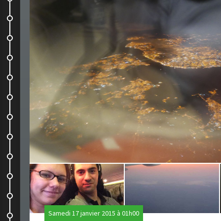
Acarajes
Visite du centre historique
La ville aux mille couleurs et aux...
Les églises remarquables à...
Sambaaaaa
En attendant le carnaval en bord...
Répétition de Samba
Nouvelle destination en vue
Les chutes, nous voilà !
Petit point des compagnies...
Samedi 17 janvier 2015 à 01h00
Le Gaucho ou le paradis des...