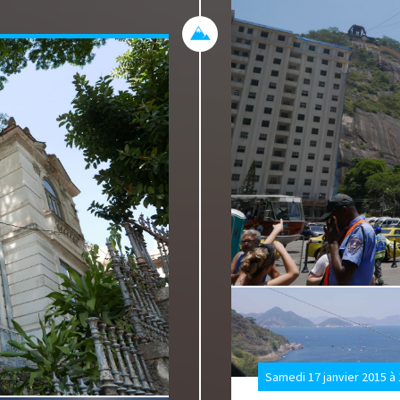
ec vue sur mer. Au
isque la mer est à 1
 la plage avec un peu
n est plus rassuré
e sur la plage à qui
s cariocas sont très
u Brésil à cause de
ut rester vigilants et
ou dans les poches.
limatisées (en façade
dispensable vu la
 sans fenêtre, il y a
nental (charcuterie,
t genre et
ts, fruits... le
raper la tourista,
à l'eau voire au
s chaque jour. Tous
dans les hôtels (pas
Samedi 17 janvier 2015 à
tes gustatives