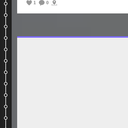
1
0
Room Service
I Love Brasilia
Under the dome
Bim ! C'est trop beau au soleil !
Le parlement brésilien
Petit quizz : c'est quoi ?
L'Amazonie, nous voilà
L'hotel Ikea au milieu de...
Changement d'univers
Une des plus belles excursions de...
Suite de l'excursion