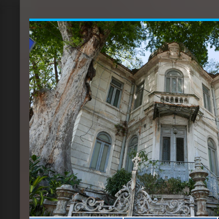
avec une petite salle de sport et un hammam av
départ, on pense que la piscine ne sert à rien pu
minute mais quand on est un touriste qui part à
plus que la clef de sa chambre dans la poche, o
par le transat en bord de piscine que par la foul
on ne peut pas confier ses affaires ;) Meme si le
accueillants et que l'on a JAMAIS été embêtés a
notre appareil photo, gopro, portables etc... il fa
ne pas se balader avec 10000$ autour du coup 
L'hotel propose des chambres confortables et c
de l'immeuble donc pas très esthétique mais in
chaleur), la salle de douche/wc est pratique mais
des placard et un coffre fort dans la chambre.
Le petit déjeuner en self est très complet : conti
oeufs, boissons chaudes et froides, pains en tou
confitures...) mais également très local (fruits, frui
paradis!)
D'ailleurs, pour tout ceux qui auraient peur d'att
n'ayez crainte avec les fruits frais, ils sont lavés 
vinaigre blanc avant d'être épluchés et découpé
les fruits à peau peuvent donc être consommés 
dans la rue biensur) et vous ferez des découver