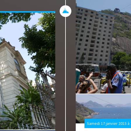
ec vue sur mer. Au
isque la mer est à 1
 la plage avec un peu
n est plus rassuré
e sur la plage à qui
s cariocas sont très
u Brésil à cause de
ut rester vigilants et
ou dans les poches.
limatisées (en façade
dispensable vu la
 sans fenêtre, il y a
nental (charcuterie,
t genre et
ts, fruits... le
raper la tourista,
à l'eau voire au
s chaque jour. Tous
dans les hôtels (pas
Samedi 17 janvier 2015 à
tes gustatives