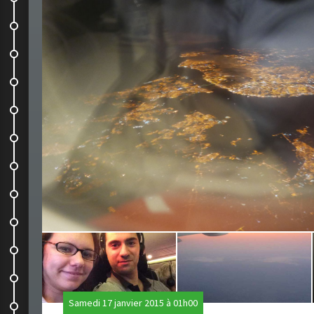
Acarajes
Visite du centre historique
La ville aux mille couleurs et aux...
Les églises remarquables à...
Sambaaaaa
En attendant le carnaval en bord...
Répétition de Samba
Nouvelle destination en vue
Les chutes, nous voilà !
Petit point des compagnies...
Samedi 17 janvier 2015 à 01h00
Le Gaucho ou le paradis des...