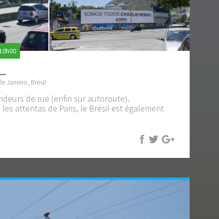
 10h00
..
de Janeiro, Brésil
endeurs de rue (enfin sur autoroute).
les attentas de Paris, le Brésil est également