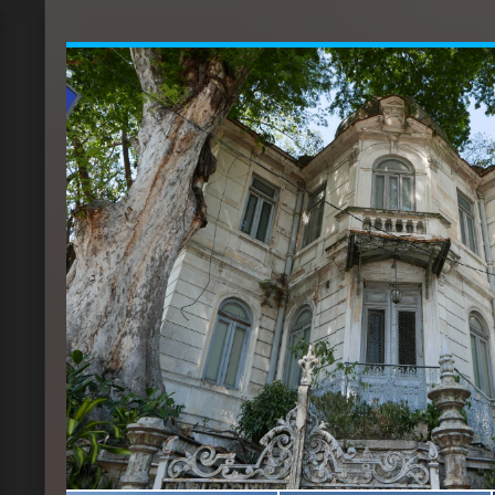
avec une petite salle de sport et un hammam av
départ, on pense que la piscine ne sert à rien pu
minute mais quand on est un touriste qui part à
plus que la clef de sa chambre dans la poche, o
par le transat en bord de piscine que par la foul
on ne peut pas confier ses affaires ;) Meme si le
accueillants et que l'on a JAMAIS été embêtés a
notre appareil photo, gopro, portables etc... il fa
ne pas se balader avec 10000$ autour du coup 
L'hotel propose des chambres confortables et c
de l'immeuble donc pas très esthétique mais in
chaleur), la salle de douche/wc est pratique mais
des placard et un coffre fort dans la chambre.
Le petit déjeuner en self est très complet : conti
oeufs, boissons chaudes et froides, pains en tou
confitures...) mais également très local (fruits, frui
paradis!)
D'ailleurs, pour tout ceux qui auraient peur d'att
n'ayez crainte avec les fruits frais, ils sont lavés 
vinaigre blanc avant d'être épluchés et découpé
les fruits à peau peuvent donc être consommés 
dans la rue biensur) et vous ferez des découver