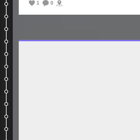
1
0
Room Service
I Love Brasilia
Under the dome
Bim ! C'est trop beau au soleil !
Le parlement brésilien
Petit quizz : c'est quoi ?
L'Amazonie, nous voilà
L'hotel Ikea au milieu de...
Changement d'univers
Une des plus belles excursions de...
Suite de l'excursion