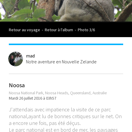
Retour au voyage
-
Retour à l'album
-
Photo 3/6
mad
Notre aventure en Nouvelle Zelande
Noosa
Noosa National Park, Noosa Heads, Queensland, Australie
Mardi 26 juillet 2016 à 03h57
J'attendais avec impatience la visite de ce parc
national,ayant lu de bonnes critiques sur le net. On
a encore une fois, pas été déçus.
Le parc national est en bord de mer, les paysages