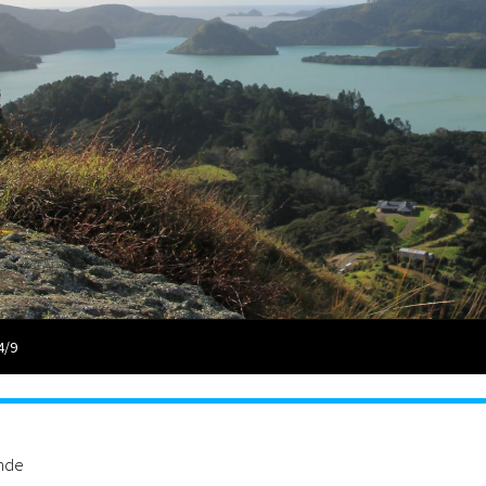
4/9
ande