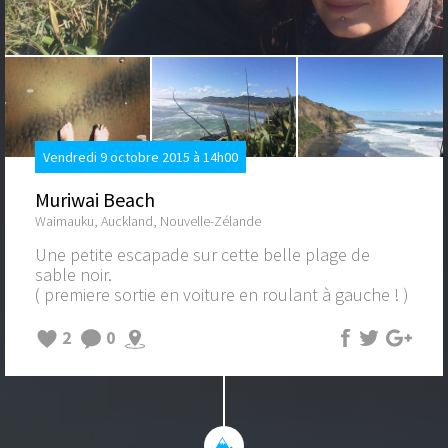
Vendredi 9 octobre 2015 à 14h00
Muriwai Beach
Waimauku, Auckland, Nouvelle-Zélande
Une petite escapade sur cette belle plage de
sable noir.
( premiere sortie en voiture en roulant à gauche ! )
2
0