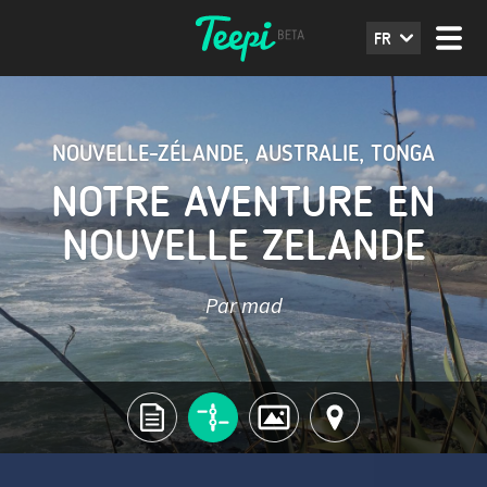
FR
NOUVELLE-ZÉLANDE
,
AUSTRALIE
,
TONGA
NOTRE AVENTURE EN
NOUVELLE ZELANDE
Par mad