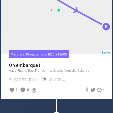
B
Leaflet
Mercredi 30 septembre 2015 à 13h00
On embarque !
Hagenthal-le-Bas, France
›
Auckland, Nouvelle-Zélande
Allez c est pas si loin que ca ...
1
0