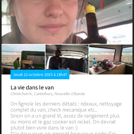
Jeudi 22 octobre 2015 à 18h47
La vie dans le van
Christchurch, Canterbury, Nouvelle-Zélande
On fignole les derniers détails : rideaux, nettoyage
complet du van, check mecanique etc..
Sinon on a un grand lit, assez de rangement plus
ou moins et le gaz cooker est nickel. On devrait
plutot bien vivre dans le van :)
D'ici deux jours on aimerait beaucoup partir d'ici.