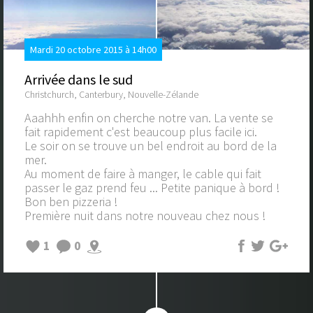
Mardi 20 octobre 2015 à 14h00
Arrivée dans le sud
Christchurch, Canterbury, Nouvelle-Zélande
Aaahhh enfin on cherche notre van. La vente se
fait rapidement c'est beaucoup plus facile ici.
Le soir on se trouve un bel endroit au bord de la
mer.
Au moment de faire à manger, le cable qui fait
passer le gaz prend feu ... Petite panique à bord !
Bon ben pizzeria !
Première nuit dans notre nouveau chez nous !
1
0