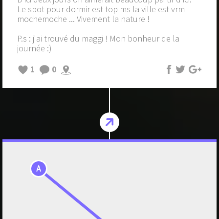
Le spot pour dormir est top ms la ville est vrm
mochemoche ... Vivement la nature !
P.s : j'ai trouvé du maggi ! Mon bonheur de la
journée :)
1
0
A