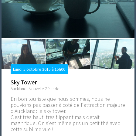
Lundi 5 octobre 2015 à 15h00
Sky Tower
Auckland, Nouvelle-Zélande
En bon touriste que nous sommes, nous ne
pouvions pas passer à coté de l'attraction majeure
d'Auckland: la sky tower.
C'est très haut, très flippant mais c'etait
magnifique. On s'est même pris un petit thé avec
cette sublime vue !