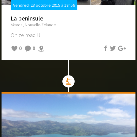
Vendredi 23 octobre 2015 à 18h56
La peninsule
Akaroa, Nouvelle-Zélande
On ze road !!!
0
0