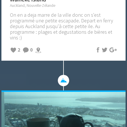
Auckland, Nouvelle-Zélande
On en a deja marre de la ville donc on s'est
programmé une petite escapade. Depart en ferry
depuis Auckland jusqu'à cette petite ile. Au
programme : plages et degustations de bières et
vins :)
2
0