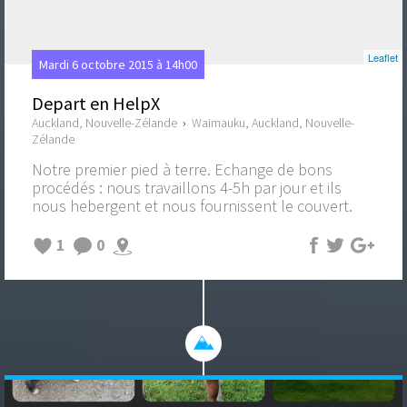
Leaflet
Mardi 6 octobre 2015 à 14h00
Depart en HelpX
Auckland, Nouvelle-Zélande
›
Waimauku, Auckland, Nouvelle-
Zélande
Notre premier pied à terre. Echange de bons
procédés : nous travaillons 4-5h par jour et ils
nous hebergent et nous fournissent le couvert.
1
0