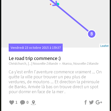
B
Leaflet
Vendredi 23 octobre 2015 à 15h37
Le road trip commence :)
Christchurch, [...] Nouvelle-Zélande
›
Akaroa, Nouvelle-Zélande
Ca y'est enfin l'aventure commence vraiment ... On
quitte la ville pour trouver un peu plus de
verdures, de moutons ... Et direction la péninsule
de Banks. Arrivée là bas on trouve direct un spot
pour dormir en face de la mer .
1
0