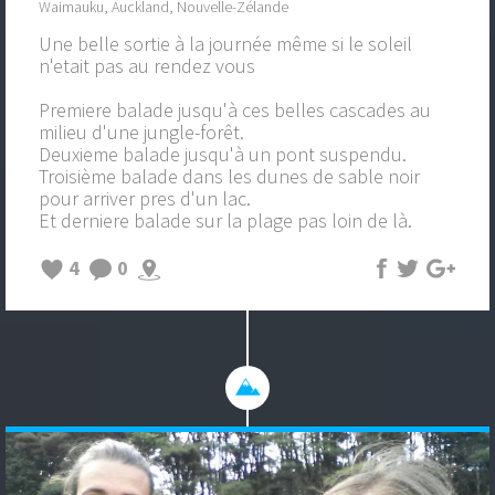
Waimauku, Auckland, Nouvelle-Zélande
Une belle sortie à la journée même si le soleil
n'etait pas au rendez vous
Premiere balade jusqu'à ces belles cascades au
milieu d'une jungle-forêt.
Deuxieme balade jusqu'à un pont suspendu.
Troisième balade dans les dunes de sable noir
pour arriver pres d'un lac.
Et derniere balade sur la plage pas loin de là.
4
0