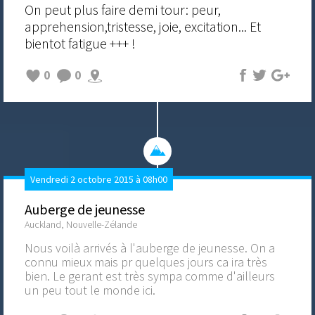
On peut plus faire demi tour: peur,
apprehension,tristesse, joie, excitation... Et
bientot fatigue +++ !
0
0
Vendredi 2 octobre 2015 à 08h00
Auberge de jeunesse
Auckland, Nouvelle-Zélande
Nous voilà arrivés à l'auberge de jeunesse. On a
connu mieux mais pr quelques jours ca ira très
bien. Le gerant est très sympa comme d'ailleurs
un peu tout le monde ici.