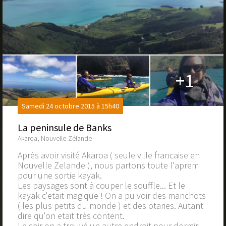
+1
Samedi 24 octobre 2015 à 15h40
La peninsule de Banks
Akaroa, Nouvelle-Zélande
Après avoir visité Akaroa ( seule ville francaise en
Nouvelle Zelande ), nous partons toute l'aprem
pour une sortie kayak.
Les paysages sont à couper le souffle... Et le
kayak c'etait magique ! On a pu voir des manchots
( les plus petits du monde ) et des otaries. Autant
dire qu'on etait très content.
Le soir on a trouvé un autre endroit pour dormir