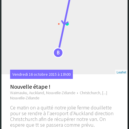
B
Leaflet
Vendredi 16 octobre 2015 à 13h00
Nouvelle étape !
Waimauku, Auckland, Nouvelle-Zélande
›
Christchurch, [...]
Nouvelle-Zélande
Ce matin on a quitté notre jolie ferme douillette
pour se rendre à l'aeroport d'Auckland direction
Christchurch afin de récupérer notre van. On
espere que tt se passera comme prévu.