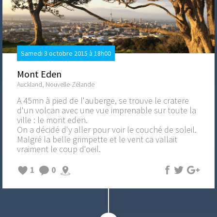
Samedi 3 octobre 2015 à 18h00
Mont Eden
Auckland, Nouvelle-Zélande
A 45mn à pied de l'auberge, se trouve le cratere
d'un volcan avec une vue imprenable sur toute la
ville : le mont eden.
On a décidé d'y aller pour voir le couché de soleil.
Malgré la belle grimpette et le vent ca vallait
vraiment le coup d'oeil.
1
0