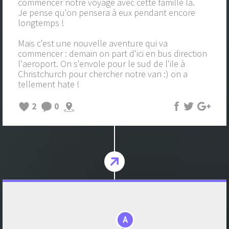
commencer notre voyage avec cette famille là.
Je pense qu'on pensera à eux pendant encore
longtemps !
Mais c'est une nouvelle aventure qui va
commencer : demain on part d'ici en bus direction
l'aeroport. On s'envole pour le sud de l'ile à
Christchurch pour chercher notre van :) on a
tellement hate !
2
0
A