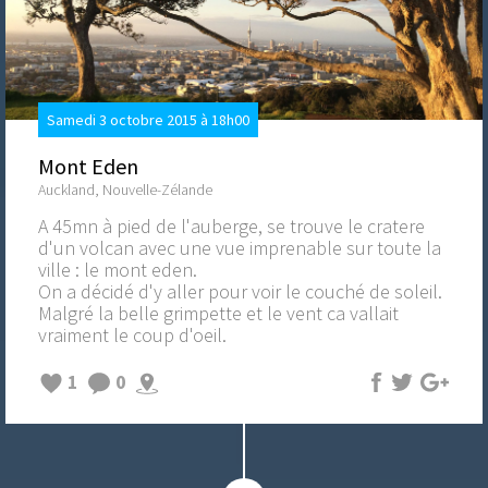
Samedi 3 octobre 2015 à 18h00
Mont Eden
Auckland, Nouvelle-Zélande
A 45mn à pied de l'auberge, se trouve le cratere
d'un volcan avec une vue imprenable sur toute la
ville : le mont eden.
On a décidé d'y aller pour voir le couché de soleil.
Malgré la belle grimpette et le vent ca vallait
vraiment le coup d'oeil.
1
0