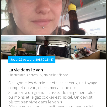
Jeudi 22 octobre 2015 à 18h47
La vie dans le van
Christchurch, Canterbury, Nouvelle-Zélande
On fignole les derniers détails : rideaux, nettoyage
complet du van, check mecanique etc..
Sinon on a un grand lit, assez de rangement plus
ou moins et le gaz cooker est nickel. On devrait
plutot bien vivre dans le van :)
D'ici deux jours on aimerait beaucoup partir d'ici.