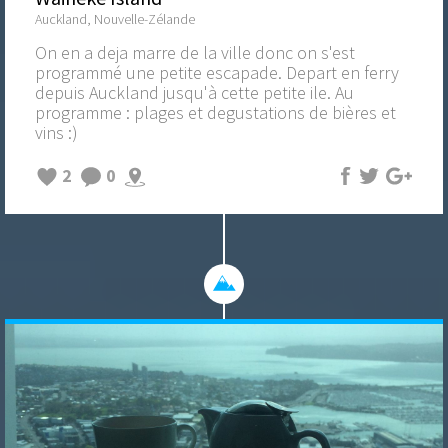
Auckland, Nouvelle-Zélande
On en a deja marre de la ville donc on s'est
programmé une petite escapade. Depart en ferry
depuis Auckland jusqu'à cette petite ile. Au
programme : plages et degustations de bières et
vins :)
2
0