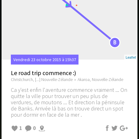
B
Leaflet
Vendredi 23 octobre 2015 à 15h37
Le road trip commence :)
Christchurch, [...] Nouvelle-Zélande
›
Akaroa, Nouvelle-Zélande
Ca y'est enfin l'aventure commence vraiment ... On
quitte la ville pour trouver un peu plus de
verdures, de moutons ... Et direction la péninsule
de Banks. Arrivée là bas on trouve direct un spot
pour dormir en face de la mer .
1
0