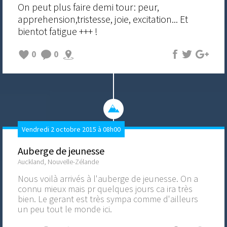
On peut plus faire demi tour: peur,
apprehension,tristesse, joie, excitation... Et
bientot fatigue +++ !
0
0
Vendredi 2 octobre 2015 à 08h00
Auberge de jeunesse
Auckland, Nouvelle-Zélande
Nous voilà arrivés à l'auberge de jeunesse. On a
connu mieux mais pr quelques jours ca ira très
bien. Le gerant est très sympa comme d'ailleurs
un peu tout le monde ici.