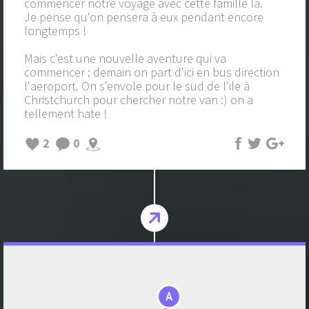
commencer notre voyage avec cette famille là.
Je pense qu'on pensera à eux pendant encore
longtemps !
Mais c'est une nouvelle aventure qui va
commencer : demain on part d'ici en bus direction
l'aeroport. On s'envole pour le sud de l'ile à
Christchurch pour chercher notre van :) on a
tellement hate !
2
0
A