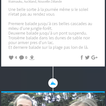
Waimauku, Auckland, Nouvelle-Zélande
Une belle sortie à la journée même si le soleil
n'etait pas au rendez vous
Premiere balade jusqu'à ces belles cascades au
milieu d'une jungle-forêt.
Deuxieme balade jusqu'à un pont suspendu.
Troisième balade dans les dunes de sable noir
pour arriver pres d'un lac.
Et derniere balade sur la plage pas loin de là.
4
0