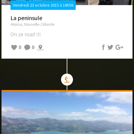
Vendredi 23 octobre 2015 à 18h56
La peninsule
Akaroa, Nouvelle-Zélande
On ze road !!!
0
0