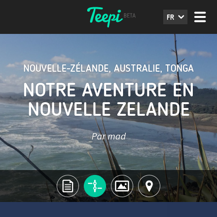
FR
NOUVELLE-ZÉLANDE
,
AUSTRALIE
,
TONGA
NOTRE AVENTURE EN
NOUVELLE ZELANDE
Par mad