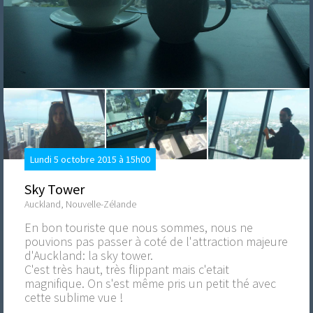
Lundi 5 octobre 2015 à 15h00
Sky Tower
Auckland, Nouvelle-Zélande
En bon touriste que nous sommes, nous ne
pouvions pas passer à coté de l'attraction majeure
d'Auckland: la sky tower.
C'est très haut, très flippant mais c'etait
magnifique. On s'est même pris un petit thé avec
cette sublime vue !