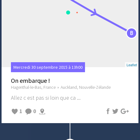
B
Leaflet
Mercredi 30 septembre 2015 à 13h00
On embarque !
Hagenthal-le-Bas, France
›
Auckland, Nouvelle-Zélande
Allez c est pas si loin que ca ...
1
0