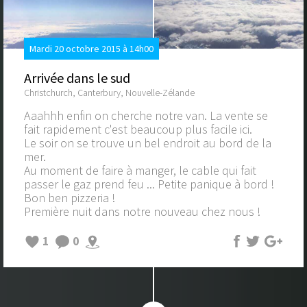
Mardi 20 octobre 2015 à 14h00
Arrivée dans le sud
Christchurch, Canterbury, Nouvelle-Zélande
Aaahhh enfin on cherche notre van. La vente se
fait rapidement c'est beaucoup plus facile ici.
Le soir on se trouve un bel endroit au bord de la
mer.
Au moment de faire à manger, le cable qui fait
passer le gaz prend feu ... Petite panique à bord !
Bon ben pizzeria !
Première nuit dans notre nouveau chez nous !
1
0