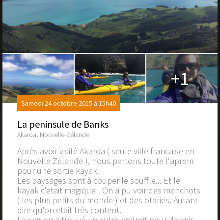
+1
Samedi 24 octobre 2015 à 15h40
La peninsule de Banks
Akaroa, Nouvelle-Zélande
Après avoir visité Akaroa ( seule ville francaise en
Nouvelle Zelande ), nous partons toute l'aprem
pour une sortie kayak.
Les paysages sont à couper le souffle... Et le
kayak c'etait magique ! On a pu voir des manchots
( les plus petits du monde ) et des otaries. Autant
dire qu'on etait très content.
Le soir on a trouvé un autre endroit pour dormir