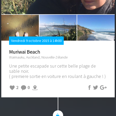
Vendredi 9 octobre 2015 à 14h00
Muriwai Beach
Waimauku, Auckland, Nouvelle-Zélande
Une petite escapade sur cette belle plage de
sable noir.
( premiere sortie en voiture en roulant à gauche ! )
2
0