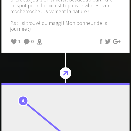
Le spot pour dormir est top ms la ville est vrm
mochemoche ... Vivement la nature !
P.s : j'ai trouvé du maggi ! Mon bonheur de la
journée :)
1
0
A