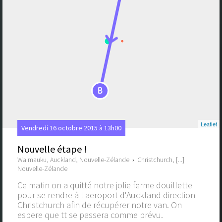
B
Leaflet
Vendredi 16 octobre 2015 à 13h00
Nouvelle étape !
Waimauku, Auckland, Nouvelle-Zélande
›
Christchurch, [...]
Nouvelle-Zélande
Ce matin on a quitté notre jolie ferme douillette
pour se rendre à l'aeroport d'Auckland direction
Christchurch afin de récupérer notre van. On
espere que tt se passera comme prévu.