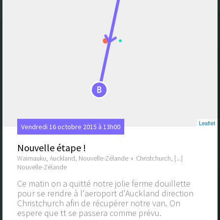
B
Leaflet
Vendredi 16 octobre 2015 à 13h00
Nouvelle étape !
Waimauku, Auckland, Nouvelle-Zélande
›
Christchurch, [...]
Nouvelle-Zélande
Ce matin on a quitté notre jolie ferme douillette
pour se rendre à l'aeroport d'Auckland direction
Christchurch afin de récupérer notre van. On
espere que tt se passera comme prévu.