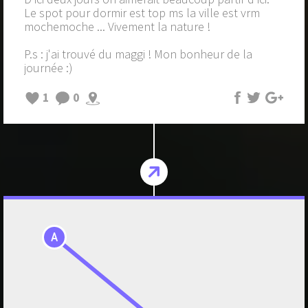
Le spot pour dormir est top ms la ville est vrm
mochemoche ... Vivement la nature !
P.s : j'ai trouvé du maggi ! Mon bonheur de la
journée :)
1
0
A