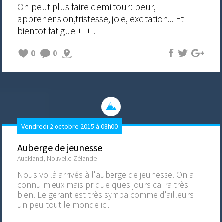
On peut plus faire demi tour: peur,
apprehension,tristesse, joie, excitation... Et
bientot fatigue +++ !
0
0
Vendredi 2 octobre 2015 à 08h00
Auberge de jeunesse
Auckland, Nouvelle-Zélande
Nous voilà arrivés à l'auberge de jeunesse. On a
connu mieux mais pr quelques jours ca ira très
bien. Le gerant est très sympa comme d'ailleurs
un peu tout le monde ici.