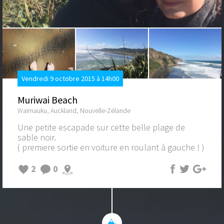
Vendredi 9 octobre 2015 à 14h00
Muriwai Beach
Waimauku, Auckland, Nouvelle-Zélande
Une petite escapade sur cette belle plage de
sable noir.
( premiere sortie en voiture en roulant à gauche ! )
2
0