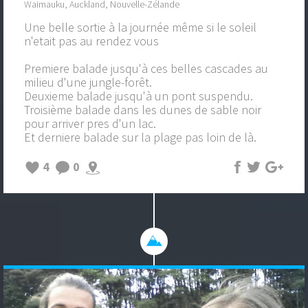
Waimauku, Auckland, Nouvelle-Zélande
Une belle sortie à la journée même si le soleil
n'etait pas au rendez vous
Premiere balade jusqu'à ces belles cascades au
milieu d'une jungle-forêt.
Deuxieme balade jusqu'à un pont suspendu.
Troisième balade dans les dunes de sable noir
pour arriver pres d'un lac.
Et derniere balade sur la plage pas loin de là.
4
0