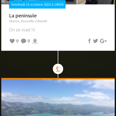
Vendredi 23 octobre 2015 à 18h56
La peninsule
Akaroa, Nouvelle-Zélande
On ze road !!!
0
0