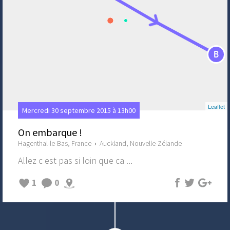
B
Leaflet
Mercredi 30 septembre 2015 à 13h00
On embarque !
Hagenthal-le-Bas, France
›
Auckland, Nouvelle-Zélande
Allez c est pas si loin que ca ...
1
0