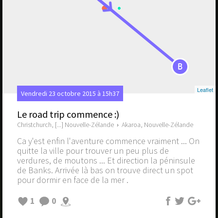
B
Leaflet
Vendredi 23 octobre 2015 à 15h37
Le road trip commence :)
Christchurch, [...] Nouvelle-Zélande
›
Akaroa, Nouvelle-Zélande
Ca y'est enfin l'aventure commence vraiment ... On
quitte la ville pour trouver un peu plus de
verdures, de moutons ... Et direction la péninsule
de Banks. Arrivée là bas on trouve direct un spot
pour dormir en face de la mer .
1
0