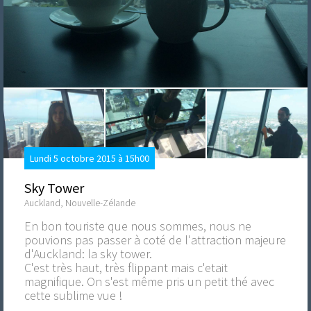
Lundi 5 octobre 2015 à 15h00
Sky Tower
Auckland, Nouvelle-Zélande
En bon touriste que nous sommes, nous ne
pouvions pas passer à coté de l'attraction majeure
d'Auckland: la sky tower.
C'est très haut, très flippant mais c'etait
magnifique. On s'est même pris un petit thé avec
cette sublime vue !