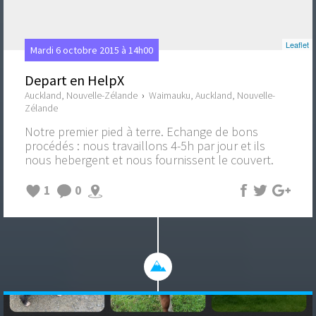
Leaflet
Mardi 6 octobre 2015 à 14h00
Depart en HelpX
Auckland, Nouvelle-Zélande
›
Waimauku, Auckland, Nouvelle-
Zélande
Notre premier pied à terre. Echange de bons
procédés : nous travaillons 4-5h par jour et ils
nous hebergent et nous fournissent le couvert.
1
0