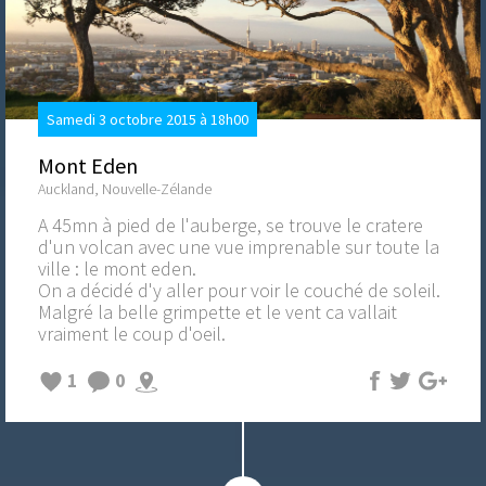
Samedi 3 octobre 2015 à 18h00
Mont Eden
Auckland, Nouvelle-Zélande
A 45mn à pied de l'auberge, se trouve le cratere
d'un volcan avec une vue imprenable sur toute la
ville : le mont eden.
On a décidé d'y aller pour voir le couché de soleil.
Malgré la belle grimpette et le vent ca vallait
vraiment le coup d'oeil.
1
0