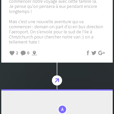
commencer notre voyage avec cette famille là.
Je pense qu'on pensera à eux pendant encore
longtemps !
Mais c'est une nouvelle aventure qui va
commencer : demain on part d'ici en bus direction
l'aeroport. On s'envole pour le sud de l'ile à
Christchurch pour chercher notre van :) on a
tellement hate !
2
0
A