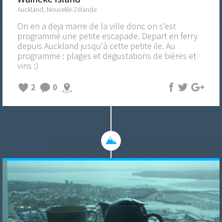
Auckland, Nouvelle-Zélande
On en a deja marre de la ville donc on s'est
programmé une petite escapade. Depart en ferry
depuis Auckland jusqu'à cette petite ile. Au
programme : plages et degustations de bières et
vins :)
2
0