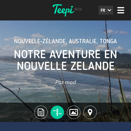
FR
NOUVELLE-ZÉLANDE
,
AUSTRALIE
,
TONGA
NOTRE AVENTURE EN
NOUVELLE ZELANDE
Par mad