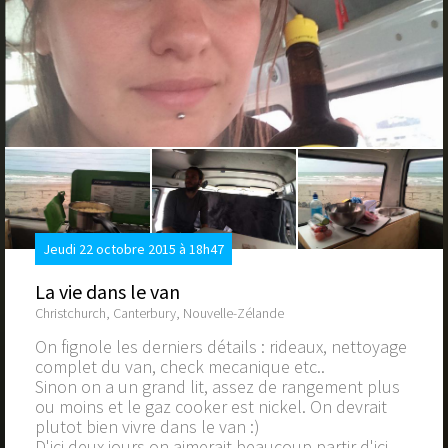
Jeudi 22 octobre 2015 à 18h47
La vie dans le van
Christchurch, Canterbury, Nouvelle-Zélande
On fignole les derniers détails : rideaux, nettoyage
complet du van, check mecanique etc..
Sinon on a un grand lit, assez de rangement plus
ou moins et le gaz cooker est nickel. On devrait
plutot bien vivre dans le van :)
D'ici deux jours on aimerait beaucoup partir d'ici.