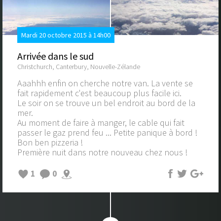
Mardi 20 octobre 2015 à 14h00
Arrivée dans le sud
Christchurch, Canterbury, Nouvelle-Zélande
Aaahhh enfin on cherche notre van. La vente se
fait rapidement c'est beaucoup plus facile ici.
Le soir on se trouve un bel endroit au bord de la
mer.
Au moment de faire à manger, le cable qui fait
passer le gaz prend feu ... Petite panique à bord !
Bon ben pizzeria !
Première nuit dans notre nouveau chez nous !
1
0