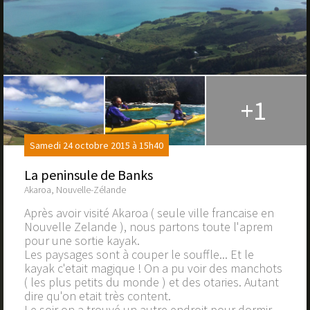
+1
Samedi 24 octobre 2015 à 15h40
La peninsule de Banks
Akaroa, Nouvelle-Zélande
Après avoir visité Akaroa ( seule ville francaise en
Nouvelle Zelande ), nous partons toute l'aprem
pour une sortie kayak.
Les paysages sont à couper le souffle... Et le
kayak c'etait magique ! On a pu voir des manchots
( les plus petits du monde ) et des otaries. Autant
dire qu'on etait très content.
Le soir on a trouvé un autre endroit pour dormir