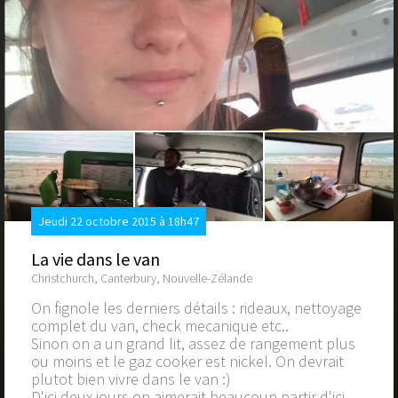
Jeudi 22 octobre 2015 à 18h47
La vie dans le van
Christchurch, Canterbury, Nouvelle-Zélande
On fignole les derniers détails : rideaux, nettoyage
complet du van, check mecanique etc..
Sinon on a un grand lit, assez de rangement plus
ou moins et le gaz cooker est nickel. On devrait
plutot bien vivre dans le van :)
D'ici deux jours on aimerait beaucoup partir d'ici.