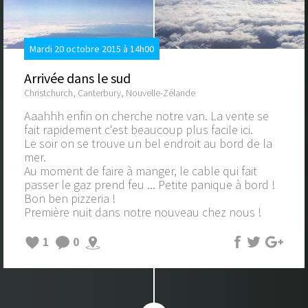
Mardi 20 octobre 2015 à 14h00
Arrivée dans le sud
Christchurch, Canterbury, Nouvelle-Zélande
Aaahhh enfin on cherche notre van. La vente se
fait rapidement c'est beaucoup plus facile ici.
Le soir on se trouve un bel endroit au bord de la
mer.
Au moment de faire à manger, le cable qui fait
passer le gaz prend feu ... Petite panique à bord !
Bon ben pizzeria !
Première nuit dans notre nouveau chez nous !
1
0