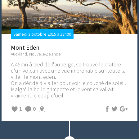
Samedi 3 octobre 2015 à 18h00
Mont Eden
Auckland, Nouvelle-Zélande
A 45mn à pied de l'auberge, se trouve le cratere
d'un volcan avec une vue imprenable sur toute la
ville : le mont eden.
On a décidé d'y aller pour voir le couché de soleil.
Malgré la belle grimpette et le vent ca vallait
vraiment le coup d'oeil.
1
0