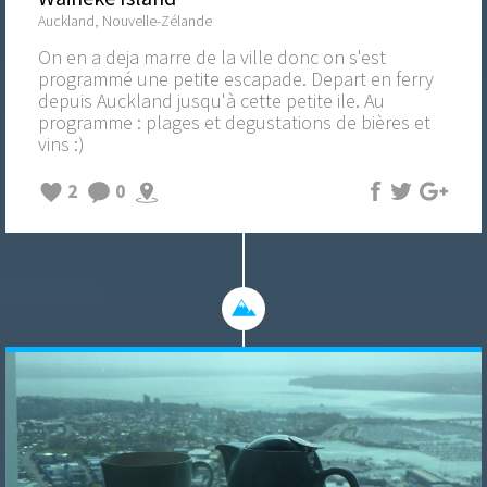
Auckland, Nouvelle-Zélande
On en a deja marre de la ville donc on s'est
programmé une petite escapade. Depart en ferry
depuis Auckland jusqu'à cette petite ile. Au
programme : plages et degustations de bières et
vins :)
2
0