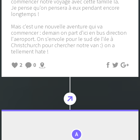
commencer notre voyage avec cette famille là.
Je pense qu'on pensera à eux pendant encore
longtemps !
Mais c'est une nouvelle aventure qui va
commencer : demain on part d'ici en bus direction
l'aeroport. On s'envole pour le sud de l'ile à
Christchurch pour chercher notre van :) on a
tellement hate !
2
0
A