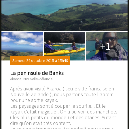
+1
Samedi 24 octobre 2015 à 15h40
La peninsule de Banks
Akaroa, Nouvelle-Zélande
Après avoir visité Akaroa ( seule ville francaise en
Nouvelle Zelande ), nous partons toute l'aprem
pour une sortie kayak.
Les paysages sont à couper le souffle... Et le
kayak c'etait magique ! On a pu voir des manchots
( les plus petits du monde ) et des otaries. Autant
dire qu'on etait très content.
Le soir on a trouvé un autre endroit pour dormir