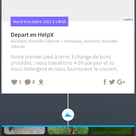
Leaflet
Mardi 6 octobre 2015 à 14h00
Depart en HelpX
Auckland, Nouvelle-Zélande
›
Waimauku, Auckland, Nouvelle-
Zélande
Notre premier pied à terre. Echange de bons
procédés : nous travaillons 4-5h par jour et ils
nous hebergent et nous fournissent le couvert.
1
0