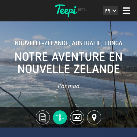
FR
NOUVELLE-ZÉLANDE
,
AUSTRALIE
,
TONGA
NOTRE AVENTURE EN
NOUVELLE ZELANDE
Par mad