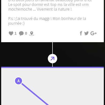
Le spot pour dormir est top ms la ville est vrm
mochemoche ... Vivement la nature !
P.s : j'ai trouvé du maggi ! Mon bonheur de la
journée :)
1
0
A