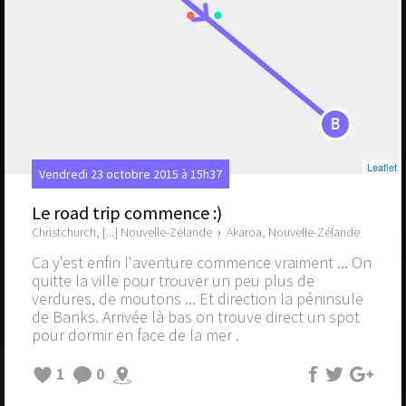
B
Leaflet
Vendredi 23 octobre 2015 à 15h37
Le road trip commence :)
Christchurch, [...] Nouvelle-Zélande
›
Akaroa, Nouvelle-Zélande
Ca y'est enfin l'aventure commence vraiment ... On
quitte la ville pour trouver un peu plus de
verdures, de moutons ... Et direction la péninsule
de Banks. Arrivée là bas on trouve direct un spot
pour dormir en face de la mer .
1
0