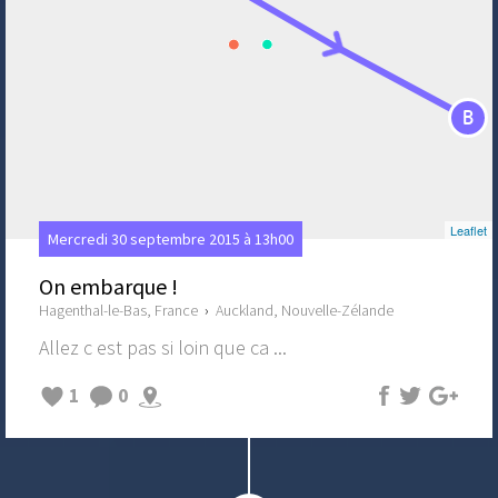
B
Leaflet
Mercredi 30 septembre 2015 à 13h00
On embarque !
Hagenthal-le-Bas, France
›
Auckland, Nouvelle-Zélande
Allez c est pas si loin que ca ...
1
0