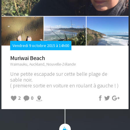
Vendredi 9 octobre 2015 à 14h00
Muriwai Beach
Waimauku, Auckland, Nouvelle-Zélande
Une petite escapade sur cette belle plage de
sable noir.
( premiere sortie en voiture en roulant à gauche ! )
2
0