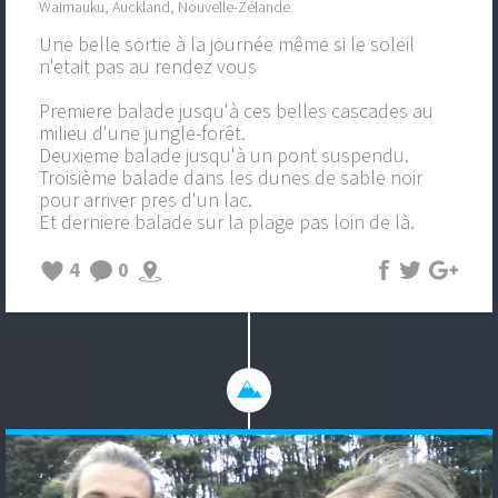
Waimauku, Auckland, Nouvelle-Zélande
Une belle sortie à la journée même si le soleil
n'etait pas au rendez vous
Premiere balade jusqu'à ces belles cascades au
milieu d'une jungle-forêt.
Deuxieme balade jusqu'à un pont suspendu.
Troisième balade dans les dunes de sable noir
pour arriver pres d'un lac.
Et derniere balade sur la plage pas loin de là.
4
0