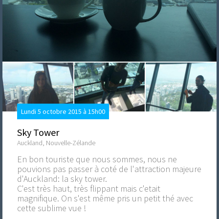
Lundi 5 octobre 2015 à 15h00
Sky Tower
Auckland, Nouvelle-Zélande
En bon touriste que nous sommes, nous ne
pouvions pas passer à coté de l'attraction majeure
d'Auckland: la sky tower.
C'est très haut, très flippant mais c'etait
magnifique. On s'est même pris un petit thé avec
cette sublime vue !