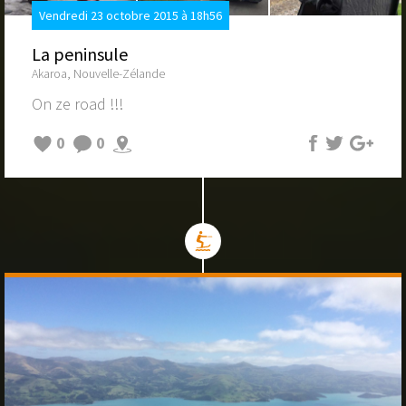
Vendredi 23 octobre 2015 à 18h56
La peninsule
Akaroa, Nouvelle-Zélande
On ze road !!!
0
0