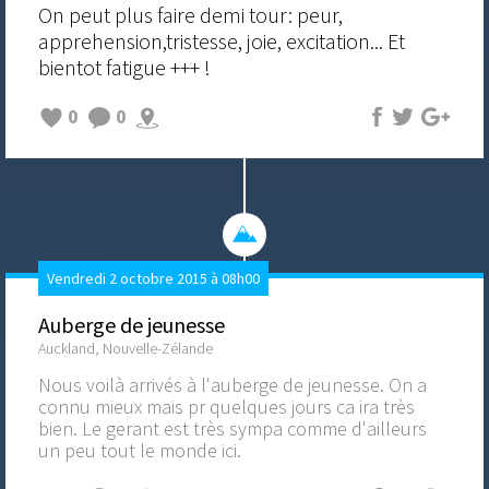
On peut plus faire demi tour: peur,
apprehension,tristesse, joie, excitation... Et
bientot fatigue +++ !
0
0
Vendredi 2 octobre 2015 à 08h00
Auberge de jeunesse
Auckland, Nouvelle-Zélande
Nous voilà arrivés à l'auberge de jeunesse. On a
connu mieux mais pr quelques jours ca ira très
bien. Le gerant est très sympa comme d'ailleurs
un peu tout le monde ici.