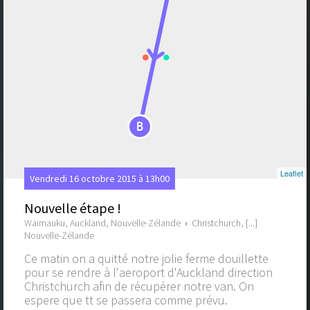
B
Leaflet
Vendredi 16 octobre 2015 à 13h00
Nouvelle étape !
Waimauku, Auckland, Nouvelle-Zélande
›
Christchurch, [...]
Nouvelle-Zélande
Ce matin on a quitté notre jolie ferme douillette
pour se rendre à l'aeroport d'Auckland direction
Christchurch afin de récupérer notre van. On
espere que tt se passera comme prévu.