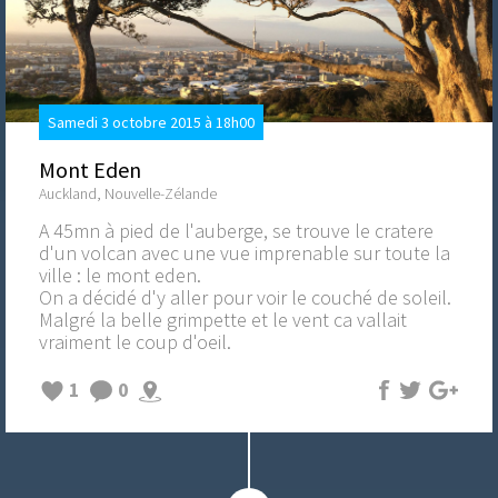
Samedi 3 octobre 2015 à 18h00
Mont Eden
Auckland, Nouvelle-Zélande
A 45mn à pied de l'auberge, se trouve le cratere
d'un volcan avec une vue imprenable sur toute la
ville : le mont eden.
On a décidé d'y aller pour voir le couché de soleil.
Malgré la belle grimpette et le vent ca vallait
vraiment le coup d'oeil.
1
0