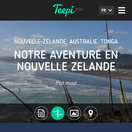
FR
NOUVELLE-ZÉLANDE
,
AUSTRALIE
,
TONGA
NOTRE AVENTURE EN
NOUVELLE ZELANDE
Par mad