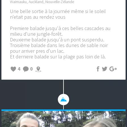
Waimauku, Auckland, Nouvelle-Zélande
Une belle sortie à la journée même si le soleil
n'etait pas au rendez vous
Premiere balade jusqu'à ces belles cascades au
milieu d'une jungle-forêt.
Deuxieme balade jusqu'à un pont suspendu.
Troisième balade dans les dunes de sable noir
pour arriver pres d'un lac.
Et derniere balade sur la plage pas loin de là.
4
0