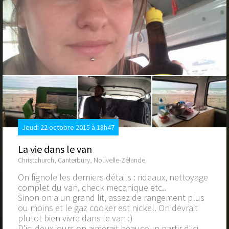
Jeudi 22 octobre 2015 à 18h47
La vie dans le van
Christchurch, Canterbury, Nouvelle-Zélande
On fignole les derniers détails : rideaux, nettoyage
complet du van, check mecanique etc..
Sinon on a un grand lit, assez de rangement plus
ou moins et le gaz cooker est nickel. On devrait
plutot bien vivre dans le van :)
D'ici deux jours on aimerait beaucoup partir d'ici.