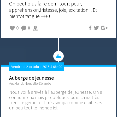
On peut plus faire demi tour: peur,
apprehension,tristesse, joie, excitation... Et
bientot fatigue +++ !
0
0
Vendredi 2 octobre 2015 à 08h00
Auberge de jeunesse
Auckland, Nouvelle-Zélande
Nous voilà arrivés à l'auberge de jeunesse. On a
connu mieux mais pr quelques jours ca ira très
bien. Le gerant est très sympa comme d'ailleurs
un peu tout le monde ici.