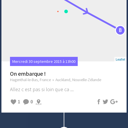
B
Leaflet
Mercredi 30 septembre 2015 à 13h00
On embarque !
Hagenthal-le-Bas, France
›
Auckland, Nouvelle-Zélande
Allez c est pas si loin que ca ...
1
0