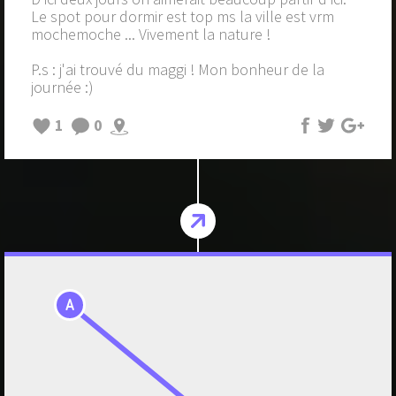
Le spot pour dormir est top ms la ville est vrm
mochemoche ... Vivement la nature !
P.s : j'ai trouvé du maggi ! Mon bonheur de la
journée :)
1
0
A