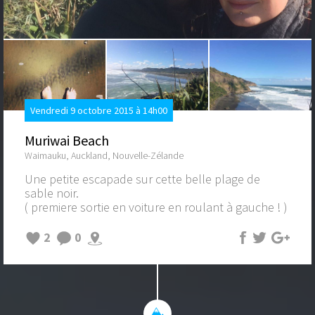
Vendredi 9 octobre 2015 à 14h00
Muriwai Beach
Waimauku, Auckland, Nouvelle-Zélande
Une petite escapade sur cette belle plage de
sable noir.
( premiere sortie en voiture en roulant à gauche ! )
2
0