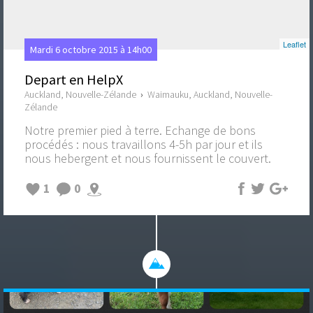
Leaflet
Mardi 6 octobre 2015 à 14h00
Depart en HelpX
Auckland, Nouvelle-Zélande
›
Waimauku, Auckland, Nouvelle-
Zélande
Notre premier pied à terre. Echange de bons
procédés : nous travaillons 4-5h par jour et ils
nous hebergent et nous fournissent le couvert.
1
0