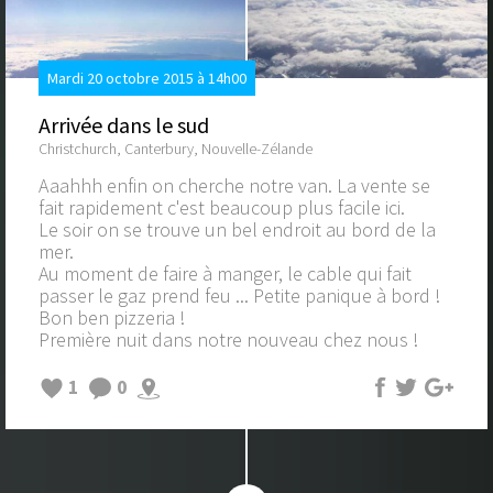
Mardi 20 octobre 2015 à 14h00
Arrivée dans le sud
Christchurch, Canterbury, Nouvelle-Zélande
Aaahhh enfin on cherche notre van. La vente se
fait rapidement c'est beaucoup plus facile ici.
Le soir on se trouve un bel endroit au bord de la
mer.
Au moment de faire à manger, le cable qui fait
passer le gaz prend feu ... Petite panique à bord !
Bon ben pizzeria !
Première nuit dans notre nouveau chez nous !
1
0