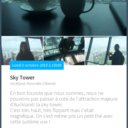
Lundi 5 octobre 2015 à 15h00
Sky Tower
Auckland, Nouvelle-Zélande
En bon touriste que nous sommes, nous ne
pouvions pas passer à coté de l'attraction majeure
d'Auckland: la sky tower.
C'est très haut, très flippant mais c'etait
magnifique. On s'est même pris un petit thé avec
cette sublime vue !