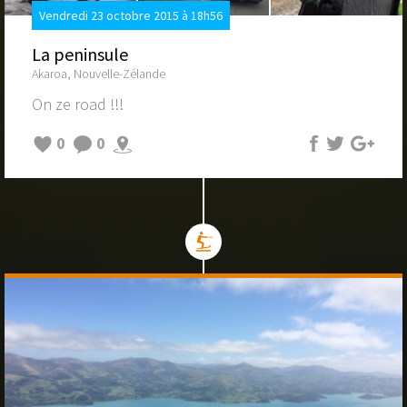
Vendredi 23 octobre 2015 à 18h56
La peninsule
Akaroa, Nouvelle-Zélande
On ze road !!!
0
0