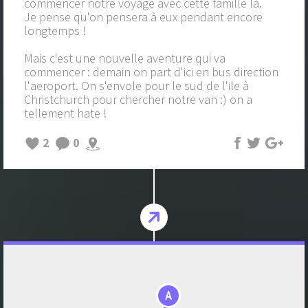
commencer notre voyage avec cette famille là.
Je pense qu'on pensera à eux pendant encore
longtemps !
Mais c'est une nouvelle aventure qui va
commencer : demain on part d'ici en bus direction
l'aeroport. On s'envole pour le sud de l'ile à
Christchurch pour chercher notre van :) on a
tellement hate !
2
0
A