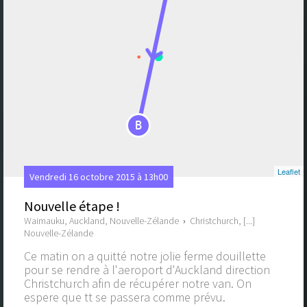
B
Leaflet
Vendredi 16 octobre 2015 à 13h00
Nouvelle étape !
Waimauku, Auckland, Nouvelle-Zélande
›
Christchurch, [...]
Nouvelle-Zélande
Ce matin on a quitté notre jolie ferme douillette
pour se rendre à l'aeroport d'Auckland direction
Christchurch afin de récupérer notre van. On
espere que tt se passera comme prévu.