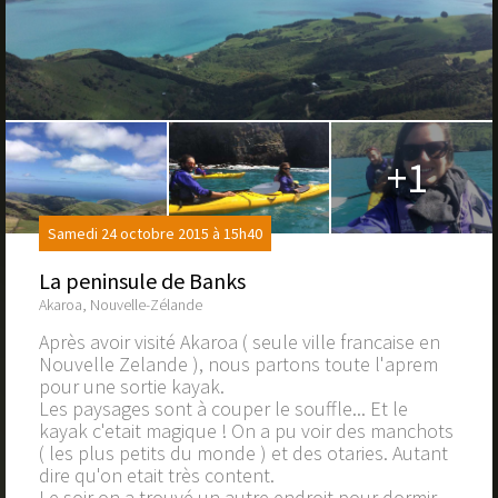
+1
Samedi 24 octobre 2015 à 15h40
La peninsule de Banks
Akaroa, Nouvelle-Zélande
Après avoir visité Akaroa ( seule ville francaise en
Nouvelle Zelande ), nous partons toute l'aprem
pour une sortie kayak.
Les paysages sont à couper le souffle... Et le
kayak c'etait magique ! On a pu voir des manchots
( les plus petits du monde ) et des otaries. Autant
dire qu'on etait très content.
Le soir on a trouvé un autre endroit pour dormir