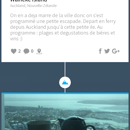
Auckland, Nouvelle-Zélande
On en a deja marre de la ville donc on s'est
programmé une petite escapade. Depart en ferry
depuis Auckland jusqu'à cette petite ile. Au
programme : plages et degustations de bières et
vins :)
2
0