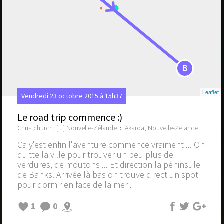
B
Leaflet
Vendredi 23 octobre 2015 à 15h37
Le road trip commence :)
Christchurch, [...] Nouvelle-Zélande
›
Akaroa, Nouvelle-Zélande
Ca y'est enfin l'aventure commence vraiment ... On
quitte la ville pour trouver un peu plus de
verdures, de moutons ... Et direction la péninsule
de Banks. Arrivée là bas on trouve direct un spot
pour dormir en face de la mer .
1
0