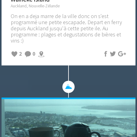
Auckland, Nouvelle-Zélande
On en a deja marre de la ville donc on s'est
programmé une petite escapade. Depart en ferry
depuis Auckland jusqu'à cette petite ile. Au
programme : plages et degustations de bières et
vins :)
2
0