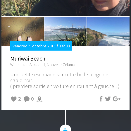
Vendredi 9 octobre 2015 à 14h00
Muriwai Beach
Waimauku, Auckland, Nouvelle-Zélande
Une petite escapade sur cette belle plage de
sable noir.
( premiere sortie en voiture en roulant à gauche ! )
2
0