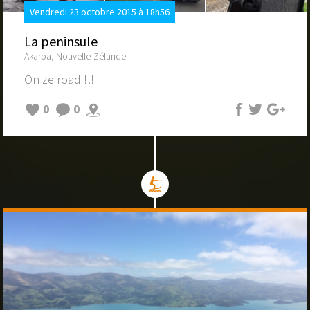
Vendredi 23 octobre 2015 à 18h56
La peninsule
Akaroa, Nouvelle-Zélande
On ze road !!!
0
0