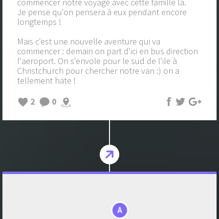
commencer notre voyage avec cette famille là.
Je pense qu'on pensera à eux pendant encore
longtemps !
Mais c'est une nouvelle aventure qui va
commencer : demain on part d'ici en bus direction
l'aeroport. On s'envole pour le sud de l'ile à
Christchurch pour chercher notre van :) on a
tellement hate !
2
0
A