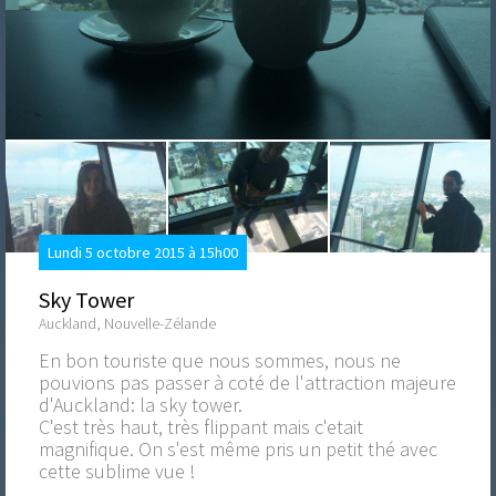
Lundi 5 octobre 2015 à 15h00
Sky Tower
Auckland, Nouvelle-Zélande
En bon touriste que nous sommes, nous ne
pouvions pas passer à coté de l'attraction majeure
d'Auckland: la sky tower.
C'est très haut, très flippant mais c'etait
magnifique. On s'est même pris un petit thé avec
cette sublime vue !