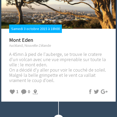
Samedi 3 octobre 2015 à 18h00
Mont Eden
Auckland, Nouvelle-Zélande
A 45mn à pied de l'auberge, se trouve le cratere
d'un volcan avec une vue imprenable sur toute la
ville : le mont eden.
On a décidé d'y aller pour voir le couché de soleil.
Malgré la belle grimpette et le vent ca vallait
vraiment le coup d'oeil.
1
0