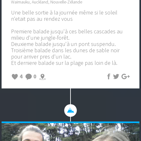
Waimauku, Auckland, Nouvelle-Zélande
Une belle sortie à la journée même si le soleil
n'etait pas au rendez vous
Premiere balade jusqu'à ces belles cascades au
milieu d'une jungle-forêt.
Deuxieme balade jusqu'à un pont suspendu.
Troisième balade dans les dunes de sable noir
pour arriver pres d'un lac.
Et derniere balade sur la plage pas loin de là.
4
0