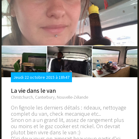
Jeudi 22 octobre 2015 à 18h47
La vie dans le van
Christchurch, Canterbury, Nouvelle-Zélande
On fignole les derniers détails : rideaux, nettoyage
complet du van, check mecanique etc..
Sinon on a un grand lit, assez de rangement plus
ou moins et le gaz cooker est nickel. On devrait
plutot bien vivre dans le van :)
D'ici deux jours on aimerait beaucoup partir d'ici.