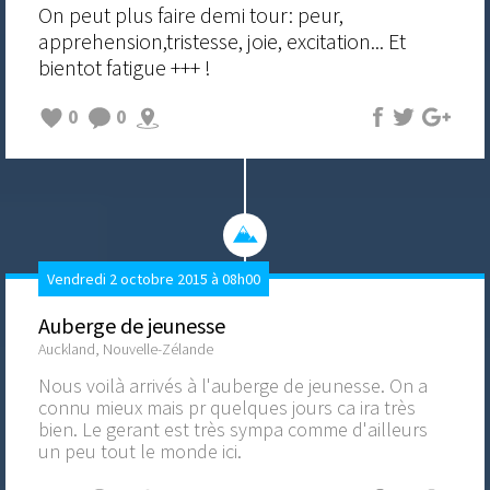
On peut plus faire demi tour: peur,
apprehension,tristesse, joie, excitation... Et
bientot fatigue +++ !
0
0
Vendredi 2 octobre 2015 à 08h00
Auberge de jeunesse
Auckland, Nouvelle-Zélande
Nous voilà arrivés à l'auberge de jeunesse. On a
connu mieux mais pr quelques jours ca ira très
bien. Le gerant est très sympa comme d'ailleurs
un peu tout le monde ici.