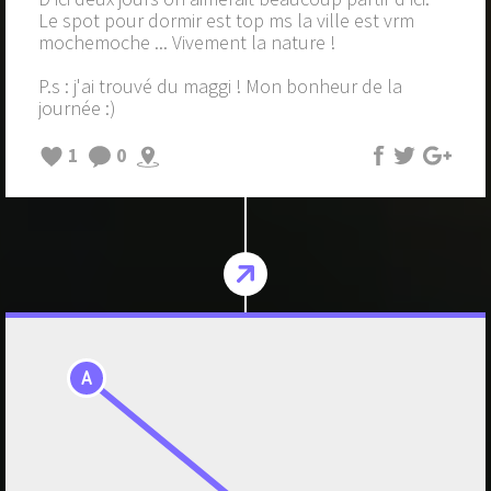
Le spot pour dormir est top ms la ville est vrm
mochemoche ... Vivement la nature !
P.s : j'ai trouvé du maggi ! Mon bonheur de la
journée :)
1
0
A