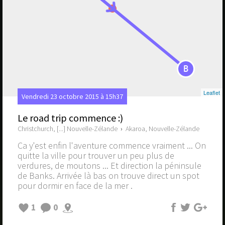
B
Leaflet
Vendredi 23 octobre 2015 à 15h37
Le road trip commence :)
Christchurch, [...] Nouvelle-Zélande
›
Akaroa, Nouvelle-Zélande
Ca y'est enfin l'aventure commence vraiment ... On
quitte la ville pour trouver un peu plus de
verdures, de moutons ... Et direction la péninsule
de Banks. Arrivée là bas on trouve direct un spot
pour dormir en face de la mer .
1
0