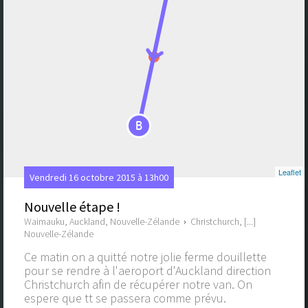
B
Leaflet
Vendredi 16 octobre 2015 à 13h00
Nouvelle étape !
Waimauku, Auckland, Nouvelle-Zélande
›
Christchurch, [...]
Nouvelle-Zélande
Ce matin on a quitté notre jolie ferme douillette
pour se rendre à l'aeroport d'Auckland direction
Christchurch afin de récupérer notre van. On
espere que tt se passera comme prévu.