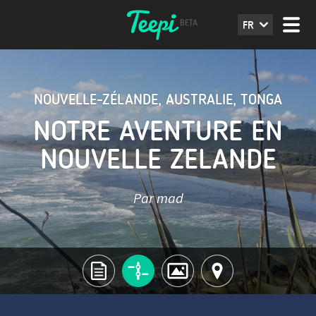
FR
NOUVELLE-ZÉLANDE
,
AUSTRALIE
,
TONGA
NOTRE AVENTURE EN
NOUVELLE ZELANDE
Par mad