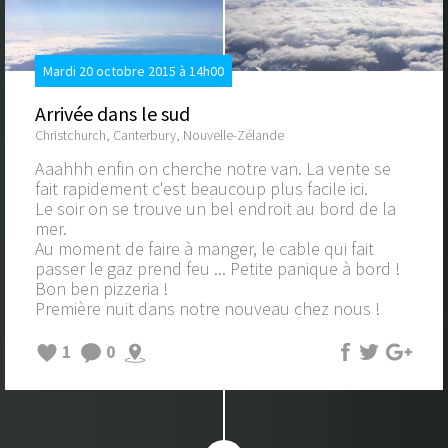
Mardi 20 octobre 2015 à 14h00
Arrivée dans le sud
Christchurch, Canterbury, Nouvelle-Zélande
Aaahhh enfin on cherche notre van. La vente se
fait rapidement c'est beaucoup plus facile ici.
Le soir on se trouve un bel endroit au bord de la
mer.
Au moment de faire à manger, le cable qui fait
passer le gaz prend feu ... Petite panique à bord !
Bon ben pizzeria !
Première nuit dans notre nouveau chez nous !
1
0