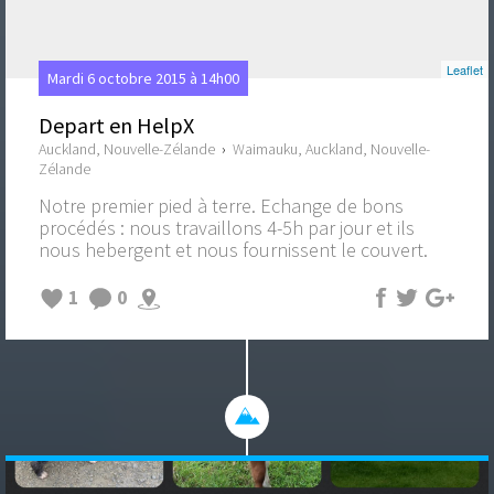
Leaflet
Mardi 6 octobre 2015 à 14h00
Depart en HelpX
Auckland, Nouvelle-Zélande
›
Waimauku, Auckland, Nouvelle-
Zélande
Notre premier pied à terre. Echange de bons
procédés : nous travaillons 4-5h par jour et ils
nous hebergent et nous fournissent le couvert.
1
0