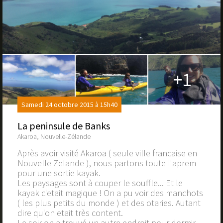
+1
Samedi 24 octobre 2015 à 15h40
La peninsule de Banks
Akaroa, Nouvelle-Zélande
Après avoir visité Akaroa ( seule ville francaise en
Nouvelle Zelande ), nous partons toute l'aprem
pour une sortie kayak.
Les paysages sont à couper le souffle... Et le
kayak c'etait magique ! On a pu voir des manchots
( les plus petits du monde ) et des otaries. Autant
dire qu'on etait très content.
Le soir on a trouvé un autre endroit pour dormir