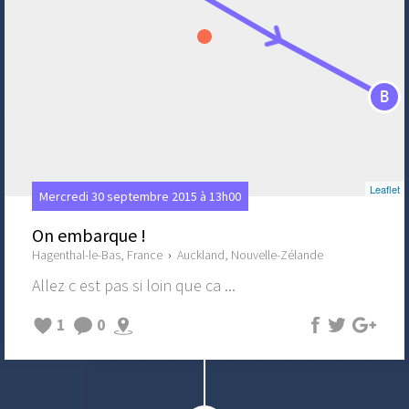
B
Leaflet
Mercredi 30 septembre 2015 à 13h00
On embarque !
Hagenthal-le-Bas, France
›
Auckland, Nouvelle-Zélande
Allez c est pas si loin que ca ...
1
0