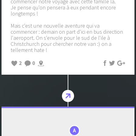
commencer notre voyage avec cette famille là.
Je pense qu'on pensera à eux pendant encore
longtemps !
Mais c'est une nouvelle aventure qui va
commencer : demain on part d'ici en bus direction
l'aeroport. On s'envole pour le sud de l'ile à
Christchurch pour chercher notre van :) on a
tellement hate !
2
0
A