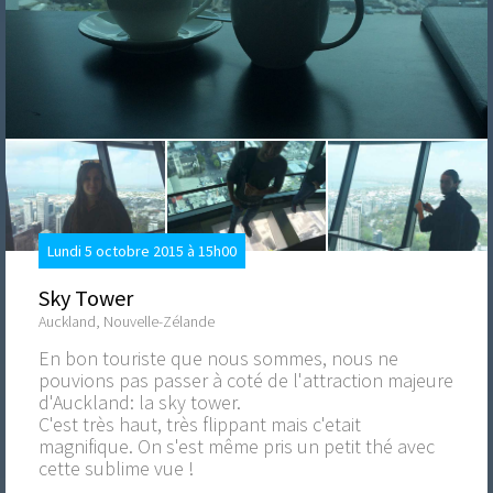
Lundi 5 octobre 2015 à 15h00
Sky Tower
Auckland, Nouvelle-Zélande
En bon touriste que nous sommes, nous ne
pouvions pas passer à coté de l'attraction majeure
d'Auckland: la sky tower.
C'est très haut, très flippant mais c'etait
magnifique. On s'est même pris un petit thé avec
cette sublime vue !