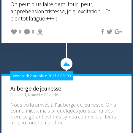
On peut plus faire demi tour: peur,
apprehension,tristesse, joie, excitation... Et
bientot fatigue +++ !
0
0
Vendredi 2 octobre 2015 à 08h00
Auberge de jeunesse
Auckland, Nouvelle-Zélande
Nous voilà arrivés à l'auberge de jeunesse. On a
connu mieux mais pr quelques jours ca ira très
bien. Le gerant est très sympa comme d'ailleurs
un peu tout le monde ici.