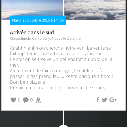
Mardi 20 octobre 2015 à 14h00
Arrivée dans le sud
Christchurch, Canterbury, Nouvelle-Zélande
Aaahhh enfin on cherche notre van. La vente se
fait rapidement c'est beaucoup plus facile ici.
Le soir on se trouve un bel endroit au bord de la
mer.
Au moment de faire à manger, le cable qui fait
passer le gaz prend feu ... Petite panique à bord !
Bon ben pizzeria !
Première nuit dans notre nouveau chez nous !
1
0