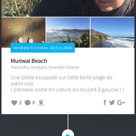
Vendredi 9 octobre 2015 à 14h00
Muriwai Beach
Waimauku, Auckland, Nouvelle-Zélande
Une petite escapade sur cette belle plage de
sable noir.
( premiere sortie en voiture en roulant à gauche ! )
2
0