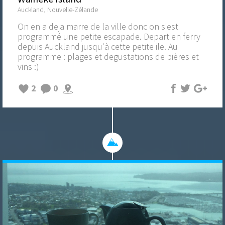
Auckland, Nouvelle-Zélande
On en a deja marre de la ville donc on s'est
programmé une petite escapade. Depart en ferry
depuis Auckland jusqu'à cette petite ile. Au
programme : plages et degustations de bières et
vins :)
2
0