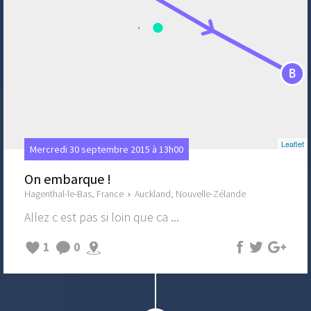
B
Leaflet
Mercredi 30 septembre 2015 à 13h00
On embarque !
Hagenthal-le-Bas, France
›
Auckland, Nouvelle-Zélande
Allez c est pas si loin que ca ...
1
0