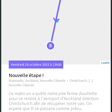
B
Leaflet
Vendredi 16 octobre 2015 à 13h00
Nouvelle étape !
Waimauku, Auckland, Nouvelle-Zélande
›
Christchurch, [...]
Nouvelle-Zélande
Ce matin on a quitté notre jolie ferme douillette
pour se rendre à l'aeroport d'Auckland direction
Christchurch afin de récupérer notre van. On
espere que tt se passera comme prévu.