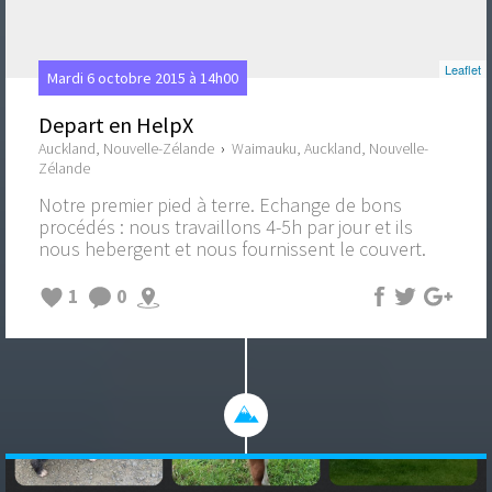
Leaflet
Mardi 6 octobre 2015 à 14h00
Depart en HelpX
Auckland, Nouvelle-Zélande
›
Waimauku, Auckland, Nouvelle-
Zélande
Notre premier pied à terre. Echange de bons
procédés : nous travaillons 4-5h par jour et ils
nous hebergent et nous fournissent le couvert.
1
0