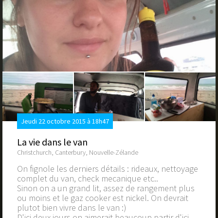
Jeudi 22 octobre 2015 à 18h47
La vie dans le van
Christchurch, Canterbury, Nouvelle-Zélande
On fignole les derniers détails : rideaux, nettoyage
complet du van, check mecanique etc..
Sinon on a un grand lit, assez de rangement plus
ou moins et le gaz cooker est nickel. On devrait
plutot bien vivre dans le van :)
D'ici deux jours on aimerait beaucoup partir d'ici.