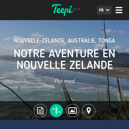
FR
NOUVELLE-ZÉLANDE
,
AUSTRALIE
,
TONGA
NOTRE AVENTURE EN
NOUVELLE ZELANDE
Par mad