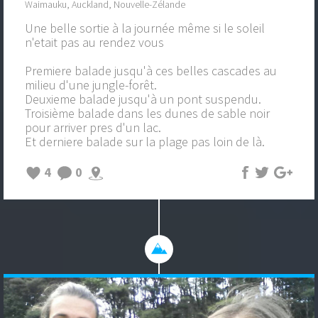
Waimauku, Auckland, Nouvelle-Zélande
Une belle sortie à la journée même si le soleil
n'etait pas au rendez vous
Premiere balade jusqu'à ces belles cascades au
milieu d'une jungle-forêt.
Deuxieme balade jusqu'à un pont suspendu.
Troisième balade dans les dunes de sable noir
pour arriver pres d'un lac.
Et derniere balade sur la plage pas loin de là.
4
0