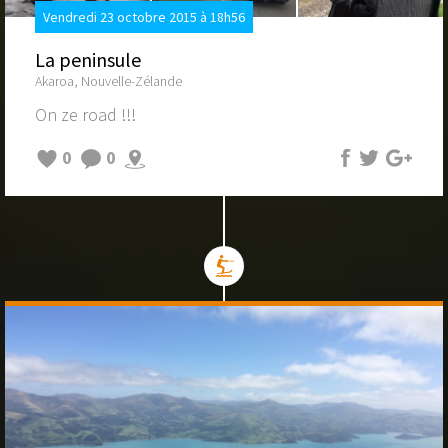
Vendredi 23 octobre 2015 à 18h56
La peninsule
Akaroa, Nouvelle-Zélande
On ze road !!!
0
0