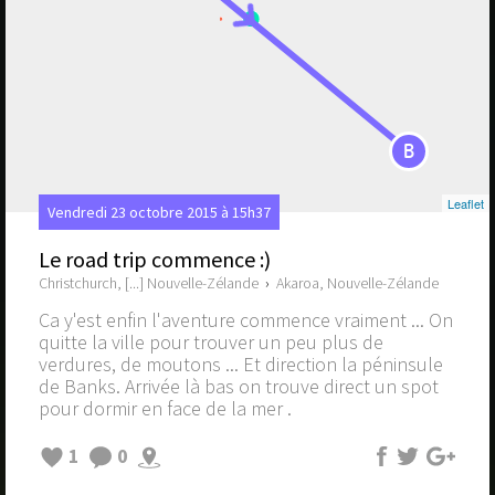
B
Leaflet
Vendredi 23 octobre 2015 à 15h37
Le road trip commence :)
Christchurch, [...] Nouvelle-Zélande
›
Akaroa, Nouvelle-Zélande
Ca y'est enfin l'aventure commence vraiment ... On
quitte la ville pour trouver un peu plus de
verdures, de moutons ... Et direction la péninsule
de Banks. Arrivée là bas on trouve direct un spot
pour dormir en face de la mer .
1
0