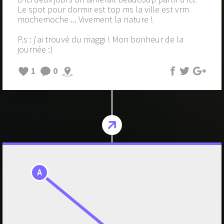
Le spot pour dormir est top ms la ville est vrm
mochemoche ... Vivement la nature !
P.s : j'ai trouvé du maggi ! Mon bonheur de la
journée :)
1
0
A