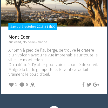
Samedi 3 octobre 2015 à 18h00
Mont Eden
Auckland, Nouvelle-Zélande
A 45mn à pied de l'auberge, se trouve le cratere
d'un volcan avec une vue imprenable sur toute la
ville : le mont eden.
On a décidé d'y aller pour voir le couché de soleil.
Malgré la belle grimpette et le vent ca vallait
vraiment le coup d'oeil.
1
0