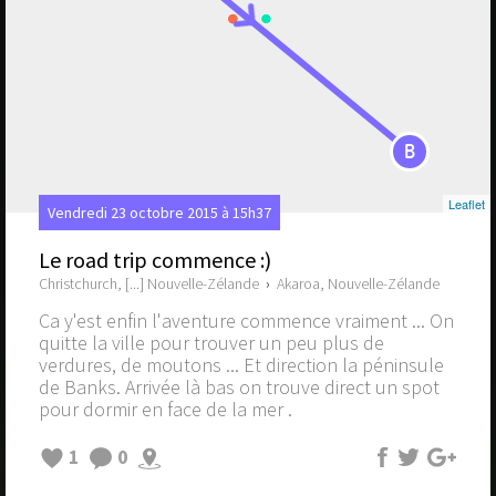
B
Leaflet
Vendredi 23 octobre 2015 à 15h37
Le road trip commence :)
Christchurch, [...] Nouvelle-Zélande
›
Akaroa, Nouvelle-Zélande
Ca y'est enfin l'aventure commence vraiment ... On
quitte la ville pour trouver un peu plus de
verdures, de moutons ... Et direction la péninsule
de Banks. Arrivée là bas on trouve direct un spot
pour dormir en face de la mer .
1
0