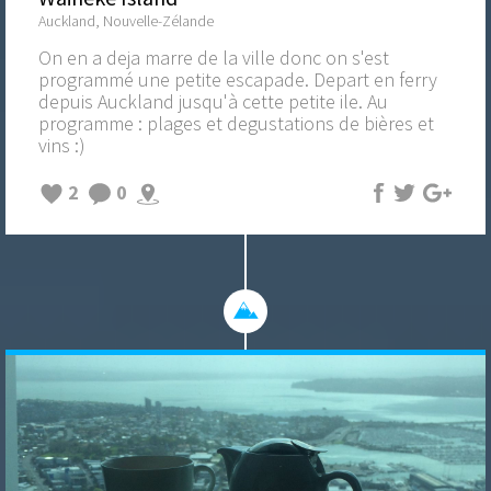
Auckland, Nouvelle-Zélande
On en a deja marre de la ville donc on s'est
programmé une petite escapade. Depart en ferry
depuis Auckland jusqu'à cette petite ile. Au
programme : plages et degustations de bières et
vins :)
2
0