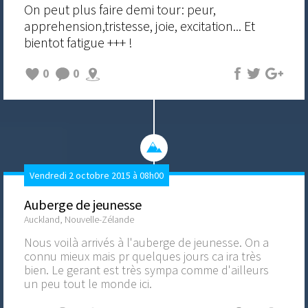
On peut plus faire demi tour: peur,
apprehension,tristesse, joie, excitation... Et
bientot fatigue +++ !
0
0
Vendredi 2 octobre 2015 à 08h00
Auberge de jeunesse
Auckland, Nouvelle-Zélande
Nous voilà arrivés à l'auberge de jeunesse. On a
connu mieux mais pr quelques jours ca ira très
bien. Le gerant est très sympa comme d'ailleurs
un peu tout le monde ici.