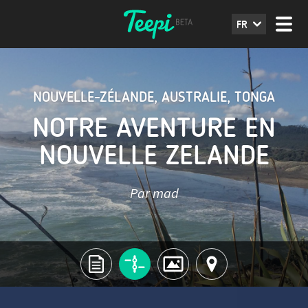
FR
NOUVELLE-ZÉLANDE
,
AUSTRALIE
,
TONGA
NOTRE AVENTURE EN
NOUVELLE ZELANDE
Par mad