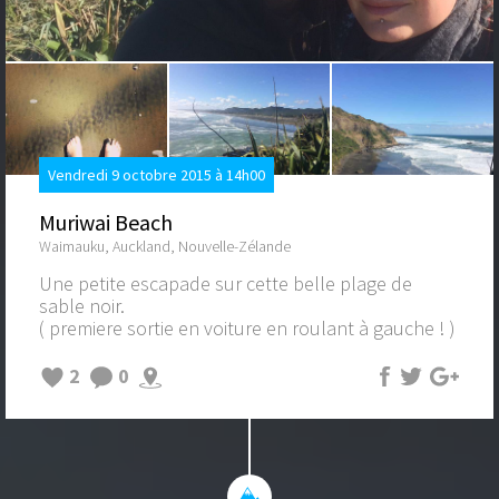
Vendredi 9 octobre 2015 à 14h00
Muriwai Beach
Waimauku, Auckland, Nouvelle-Zélande
Une petite escapade sur cette belle plage de
sable noir.
( premiere sortie en voiture en roulant à gauche ! )
2
0