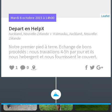
Leaflet
Mardi 6 octobre 2015 à 14h00
Depart en HelpX
Auckland, Nouvelle-Zélande
›
Waimauku, Auckland, Nouvelle-
Zélande
Notre premier pied à terre. Echange de bons
procédés : nous travaillons 4-5h par jour et ils
nous hebergent et nous fournissent le couvert.
1
0