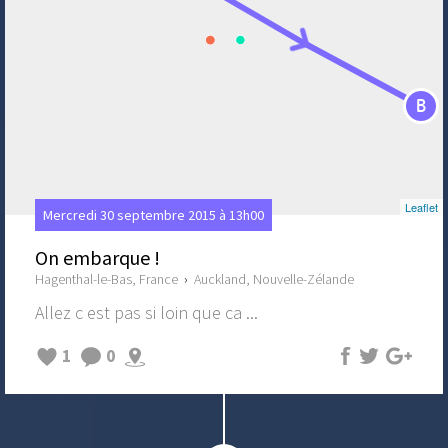
B
Leaflet
Mercredi 30 septembre 2015 à 13h00
On embarque !
Hagenthal-le-Bas, France
›
Auckland, Nouvelle-Zélande
Allez c est pas si loin que ca ...
1
0