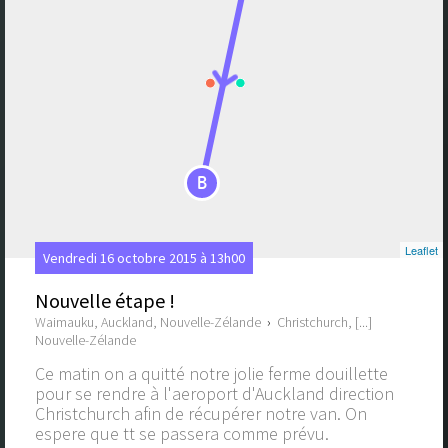
B
Leaflet
Vendredi 16 octobre 2015 à 13h00
Nouvelle étape !
Waimauku, Auckland, Nouvelle-Zélande
›
Christchurch, [...]
Nouvelle-Zélande
Ce matin on a quitté notre jolie ferme douillette
pour se rendre à l'aeroport d'Auckland direction
Christchurch afin de récupérer notre van. On
espere que tt se passera comme prévu.