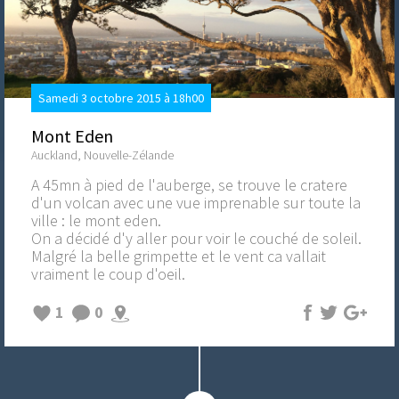
Samedi 3 octobre 2015 à 18h00
Mont Eden
Auckland, Nouvelle-Zélande
A 45mn à pied de l'auberge, se trouve le cratere
d'un volcan avec une vue imprenable sur toute la
ville : le mont eden.
On a décidé d'y aller pour voir le couché de soleil.
Malgré la belle grimpette et le vent ca vallait
vraiment le coup d'oeil.
1
0