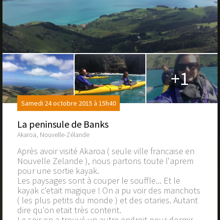
+1
Samedi 24 octobre 2015 à 15h40
La peninsule de Banks
Akaroa, Nouvelle-Zélande
Après avoir visité Akaroa ( seule ville francaise en
Nouvelle Zelande ), nous partons toute l'aprem
pour une sortie kayak.
Les paysages sont à couper le souffle... Et le
kayak c'etait magique ! On a pu voir des manchots
( les plus petits du monde ) et des otaries. Autant
dire qu'on etait très content.
Le soir on a trouvé un autre endroit pour dormir