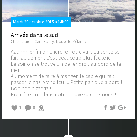
Mardi 20 octobre 2015 à 14h00
Arrivée dans le sud
Christchurch, Canterbury, Nouvelle-Zélande
Aaahhh enfin on cherche notre van. La vente se
fait rapidement c'est beaucoup plus facile ici.
Le soir on se trouve un bel endroit au bord de la
mer.
Au moment de faire à manger, le cable qui fait
passer le gaz prend feu ... Petite panique à bord !
Bon ben pizzeria !
Première nuit dans notre nouveau chez nous !
1
0