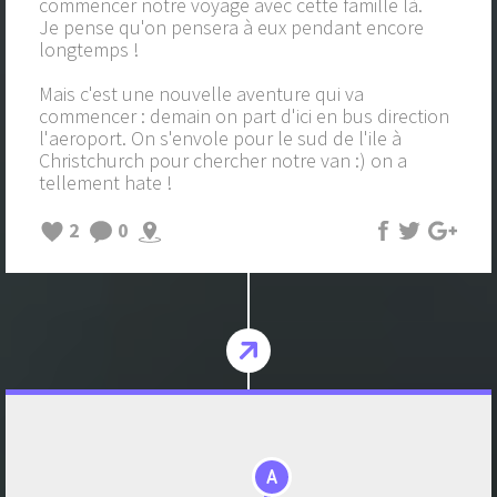
commencer notre voyage avec cette famille là.
Je pense qu'on pensera à eux pendant encore
longtemps !
Mais c'est une nouvelle aventure qui va
commencer : demain on part d'ici en bus direction
l'aeroport. On s'envole pour le sud de l'ile à
Christchurch pour chercher notre van :) on a
tellement hate !
2
0
A