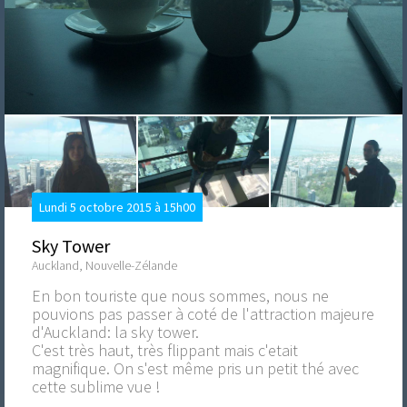
Lundi 5 octobre 2015 à 15h00
Sky Tower
Auckland, Nouvelle-Zélande
En bon touriste que nous sommes, nous ne
pouvions pas passer à coté de l'attraction majeure
d'Auckland: la sky tower.
C'est très haut, très flippant mais c'etait
magnifique. On s'est même pris un petit thé avec
cette sublime vue !