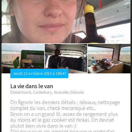
Jeudi 22 octobre 2015 à 18h47
La vie dans le van
Christchurch, Canterbury, Nouvelle-Zélande
On fignole les derniers détails : rideaux, nettoyage
complet du van, check mecanique etc..
Sinon on a un grand lit, assez de rangement plus
ou moins et le gaz cooker est nickel. On devrait
plutot bien vivre dans le van :)
D'ici deux jours on aimerait beaucoup partir d'ici.