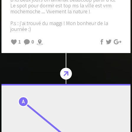
Le spot pour dormir est top ms la ville est vrm
mochemoche ... Vivement la nature !
P.s : j'ai trouvé du maggi ! Mon bonheur de la
journée :)
1
0
A