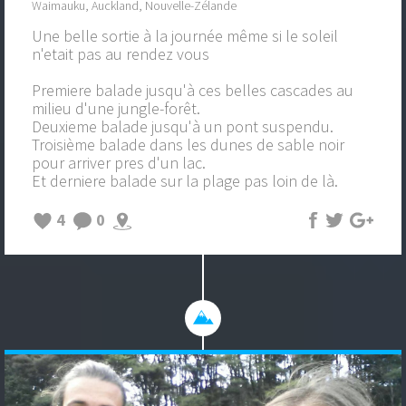
Waimauku, Auckland, Nouvelle-Zélande
Une belle sortie à la journée même si le soleil
n'etait pas au rendez vous
Premiere balade jusqu'à ces belles cascades au
milieu d'une jungle-forêt.
Deuxieme balade jusqu'à un pont suspendu.
Troisième balade dans les dunes de sable noir
pour arriver pres d'un lac.
Et derniere balade sur la plage pas loin de là.
4
0