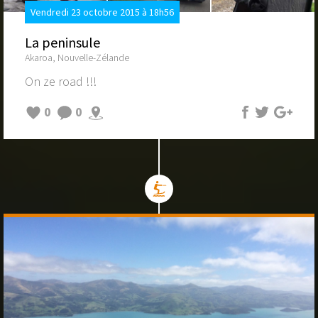
Vendredi 23 octobre 2015 à 18h56
La peninsule
Akaroa, Nouvelle-Zélande
On ze road !!!
0
0