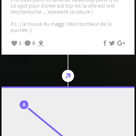
Le spot pour dormir est top ms la ville est vrm
mochemoche ... Vivement la nature !
P.s : j'ai trouvé du maggi ! Mon bonheur de la
journée :)
1
0
A