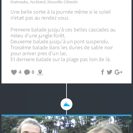
Waimauku, Auckland, Nouvelle-Zélande
Une belle sortie à la journée même si le soleil
n'etait pas au rendez vous
Premiere balade jusqu'à ces belles cascades au
milieu d'une jungle-forêt.
Deuxieme balade jusqu'à un pont suspendu.
Troisième balade dans les dunes de sable noir
pour arriver pres d'un lac.
Et derniere balade sur la plage pas loin de là.
4
0