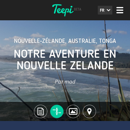
FR
NOUVELLE-ZÉLANDE
,
AUSTRALIE
,
TONGA
NOTRE AVENTURE EN
NOUVELLE ZELANDE
Par mad