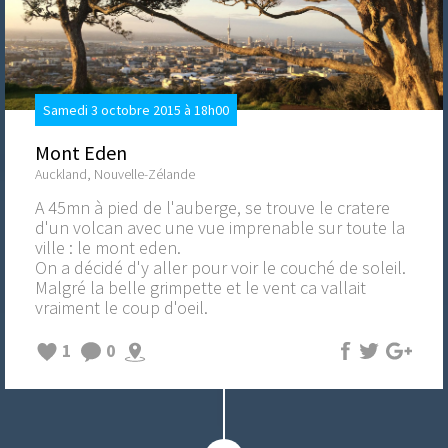
Samedi 3 octobre 2015 à 18h00
Mont Eden
Auckland, Nouvelle-Zélande
A 45mn à pied de l'auberge, se trouve le cratere
d'un volcan avec une vue imprenable sur toute la
ville : le mont eden.
On a décidé d'y aller pour voir le couché de soleil.
Malgré la belle grimpette et le vent ca vallait
vraiment le coup d'oeil.
1
0