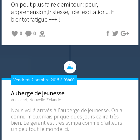
On peut plus faire demi tour: peur,
apprehension,tristesse, joie, excitation... Et
bientot fatigue +++ !
0
0
Vendredi 2 octobre 2015 à 08h00
Auberge de jeunesse
Auckland, Nouvelle-Zélande
Nous voilà arrivés à l'auberge de jeunesse. On a
connu mieux mais pr quelques jours ca ira très
bien. Le gerant est très sympa comme d'ailleurs
un peu tout le monde ici.