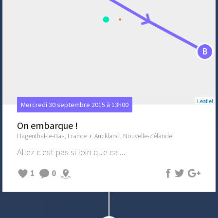
B
Leaflet
Mercredi 30 septembre 2015 à 13h00
On embarque !
Hagenthal-le-Bas, France
›
Auckland, Nouvelle-Zélande
Allez c est pas si loin que ca ...
1
0