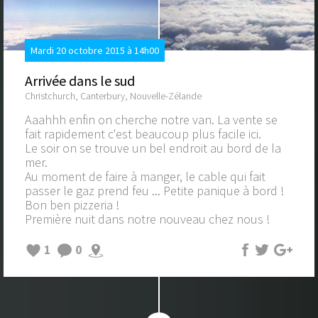
Mardi 20 octobre 2015 à 14h00
Arrivée dans le sud
Christchurch, Canterbury, Nouvelle-Zélande
Aaahhh enfin on cherche notre van. La vente se
fait rapidement c'est beaucoup plus facile ici.
Le soir on se trouve un bel endroit au bord de la
mer.
Au moment de faire à manger, le cable qui fait
passer le gaz prend feu ... Petite panique à bord !
Bon ben pizzeria !
Première nuit dans notre nouveau chez nous !
1
0