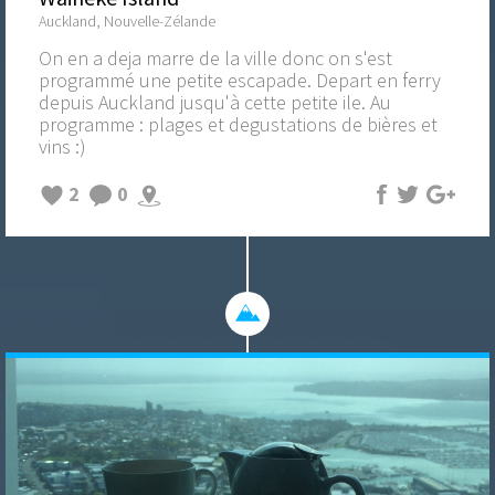
Auckland, Nouvelle-Zélande
On en a deja marre de la ville donc on s'est
programmé une petite escapade. Depart en ferry
depuis Auckland jusqu'à cette petite ile. Au
programme : plages et degustations de bières et
vins :)
2
0