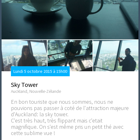
Lundi 5 octobre 2015 à 15h00
Sky Tower
Auckland, Nouvelle-Zélande
En bon touriste que nous sommes, nous ne
pouvions pas passer à coté de l'attraction majeure
d'Auckland: la sky tower.
C'est très haut, très flippant mais c'etait
magnifique. On s'est même pris un petit thé avec
cette sublime vue !