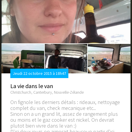
Jeudi 22 octobre 2015 à 18h47
La vie dans le van
Christchurch, Canterbury, Nouvelle-Zélande
On fignole les derniers détails : rideaux, nettoyage
complet du van, check mecanique etc..
Sinon on a un grand lit, assez de rangement plus
ou moins et le gaz cooker est nickel. On devrait
plutot bien vivre dans le van :)
D'ici deux jours on aimerait beaucoup partir d'ici.