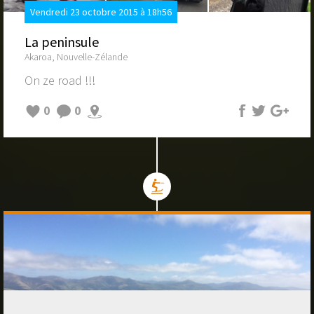
Vendredi 23 octobre 2015 à 18h56
La peninsule
Akaroa, Nouvelle-Zélande
On ze road !!!
0
0