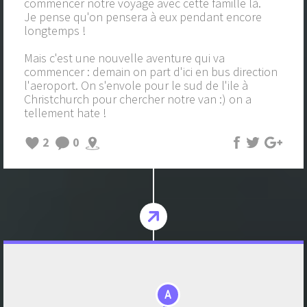
commencer notre voyage avec cette famille là.
Je pense qu'on pensera à eux pendant encore
longtemps !
Mais c'est une nouvelle aventure qui va
commencer : demain on part d'ici en bus direction
l'aeroport. On s'envole pour le sud de l'ile à
Christchurch pour chercher notre van :) on a
tellement hate !
2
0
A