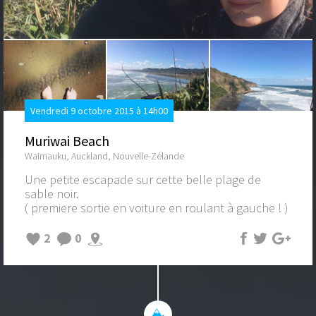
Vendredi 9 octobre 2015 à 14h00
Muriwai Beach
Waimauku, Auckland, Nouvelle-Zélande
Une petite escapade sur cette belle plage de
sable noir.
( premiere sortie en voiture en roulant à gauche ! )
2
0