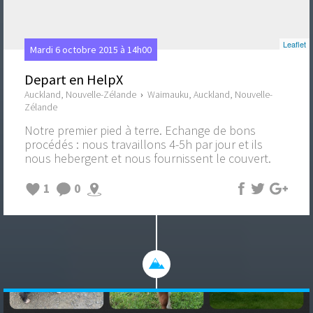
Leaflet
Mardi 6 octobre 2015 à 14h00
Depart en HelpX
Auckland, Nouvelle-Zélande
›
Waimauku, Auckland, Nouvelle-
Zélande
Notre premier pied à terre. Echange de bons
procédés : nous travaillons 4-5h par jour et ils
nous hebergent et nous fournissent le couvert.
1
0