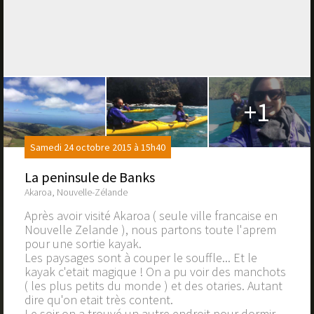
+1
Samedi 24 octobre 2015 à 15h40
La peninsule de Banks
Akaroa, Nouvelle-Zélande
Après avoir visité Akaroa ( seule ville francaise en
Nouvelle Zelande ), nous partons toute l'aprem
pour une sortie kayak.
Les paysages sont à couper le souffle... Et le
kayak c'etait magique ! On a pu voir des manchots
( les plus petits du monde ) et des otaries. Autant
dire qu'on etait très content.
Le soir on a trouvé un autre endroit pour dormir