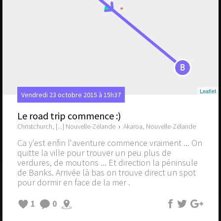
B
Leaflet
Vendredi 23 octobre 2015 à 15h37
Le road trip commence :)
Christchurch, [...] Nouvelle-Zélande
›
Akaroa, Nouvelle-Zélande
Ca y'est enfin l'aventure commence vraiment ... On
quitte la ville pour trouver un peu plus de
verdures, de moutons ... Et direction la péninsule
de Banks. Arrivée là bas on trouve direct un spot
pour dormir en face de la mer .
1
0