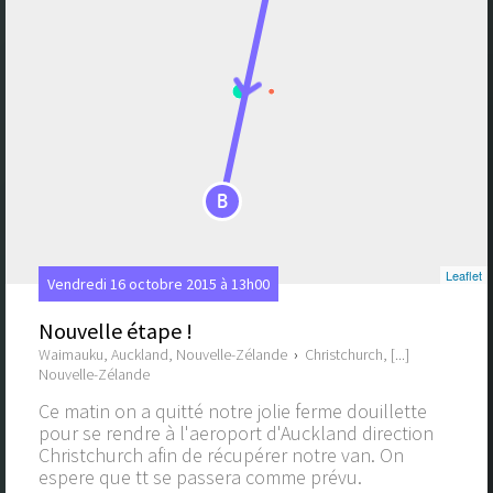
B
Leaflet
Vendredi 16 octobre 2015 à 13h00
Nouvelle étape !
Waimauku, Auckland, Nouvelle-Zélande
›
Christchurch, [...]
Nouvelle-Zélande
Ce matin on a quitté notre jolie ferme douillette
pour se rendre à l'aeroport d'Auckland direction
Christchurch afin de récupérer notre van. On
espere que tt se passera comme prévu.