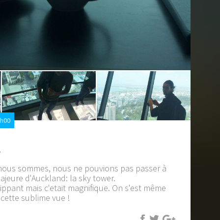
5h00
e
 nous sommes, nous ne pouvions pas passer à
majeure d'Auckland: la sky tower.
flippant mais c'etait magnifique. On s'est même
 cette sublime vue !