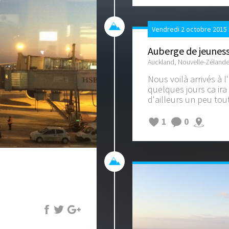
Vendredi 2 octobre 2015 
Auberge de jeunes
Auckland, Nouvelle-Zéland
Nous voilà arrivés à 
quelques jours ca ira
d'ailleurs un peu tout
1
0