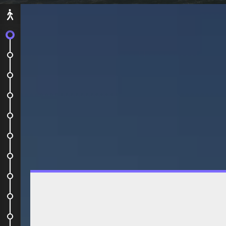
Départ
On embarque !
Notre avion pour le bout du monde
Après avoir fait nos aurevoirs...
Auberge de jeunesse
Mont Eden
Waiheke Island
Sky Tower
Depart en HelpX
La vie à la ferme
Muriwai Beach