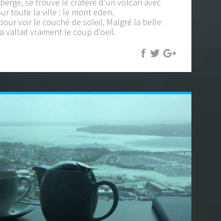
berge, se trouve le cratere d'un volcan avec
r toute la ville : le mont eden.
pour voir le couché de soleil. Malgré la belle
a vallait vraiment le coup d'oeil.