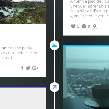
A 45mn à pied de l'au
une vue imprenable su
On a décidé d'y aller 
grimpette et le vent c
1
0
ogrammé une petite
à cette petite ile. Au
vins :)