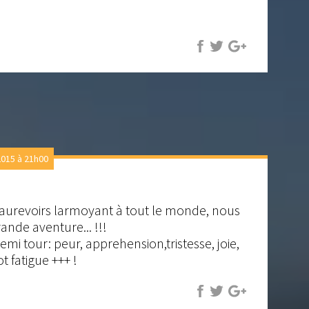
015 à 21h00
s aurevoirs larmoyant à tout le monde, nous
rande aventure... !!!
emi tour: peur, apprehension,tristesse, joie,
ot fatigue +++ !