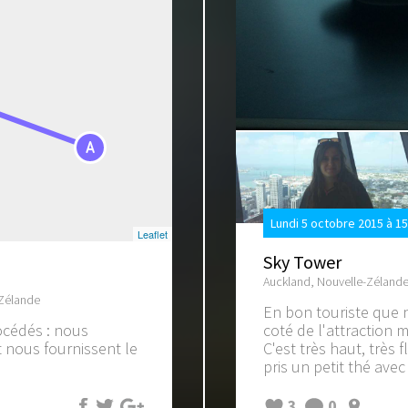
A
Lundi 5 octobre 2015 à 1
Leaflet
Sky Tower
Auckland, Nouvelle-Zéland
-Zélande
En bon touriste que
océdés : nous
coté de l'attraction 
t nous fournissent le
C'est très haut, très 
pris un petit thé avec
3
0