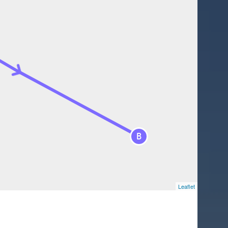
B
Leaflet