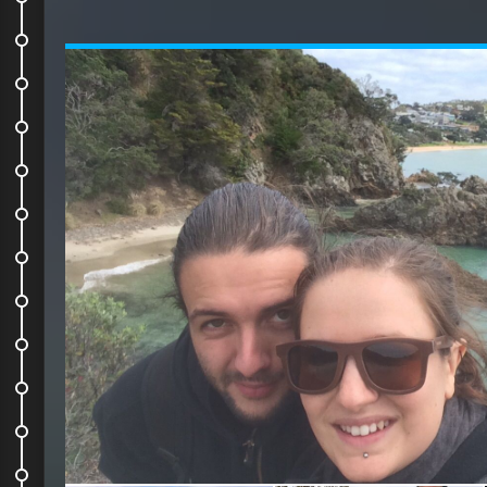
Journée d'anniv !
Ballade dans le Coromandel
Coromandel again
Hobbiton and Rotorua
Waitomo cave
Skydive !
En route pour le sud
Le ferry
En route pour Abel Tasman
Une journée fabuleuse
On descend sur la West Coast