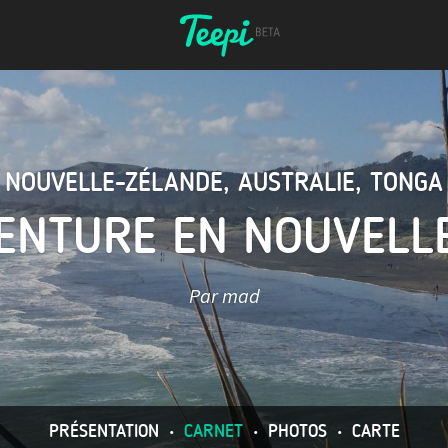
NOUVELLE-ZÉLANDE
,
AUSTRALIE
,
TONGA
ENTURE EN NOUVELL
Par mad
PRÉSENTATION
•
CARNET
•
PHOTOS
•
CARTE