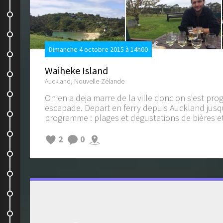
Une jolie journée
En avant direction Kaikoura
Dimanche 4 octobre 2015 à 14h00
Les Seals ;)
Waiheke Island
Whale Watch
Auckland, Nouvelle-Zélande
Dernier jour pour les parents
On en a deja marre de la ville donc on s'est pr
escapade. Depart en ferry depuis Auckland jusqu'
Retour dans l'ile du nord
programme : plages et degustations de bières et 
On visite
2
0
Le train- train
Lake Mangamahoe
Dawson Falls
Mount Taranaki