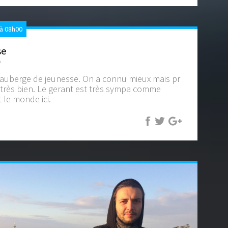
à 08h00
se
e
l'auberge de jeunesse. On a connu mieux mais pr
 très bien. Le gerant est très sympa comme
 le monde ici.