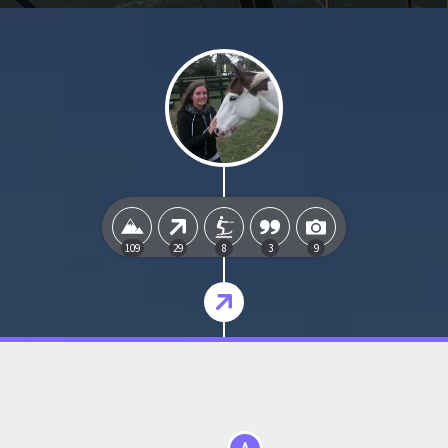
109
29
8
3
9