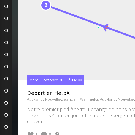
B
Les trésors cachés de New...
On est content !!!
The three little sisters
On rejoint les copains
Notre journée de reveillon de Noël
Merry Christmas
Trip dans les caves
Mardi 6 octobre 2015 à 14h00
Swing ...
Depart en HelpX
Auckland, Nouvelle-Zélande
›
Waimauku, Auckland, Nouvelle
Barbottage dans la rivière
Notre premier pied à terre. Echange de bons pr
Jet Boat
travaillons 4-5h par jour et ils nous hebergent e
couvert.
Rotorua
1
0