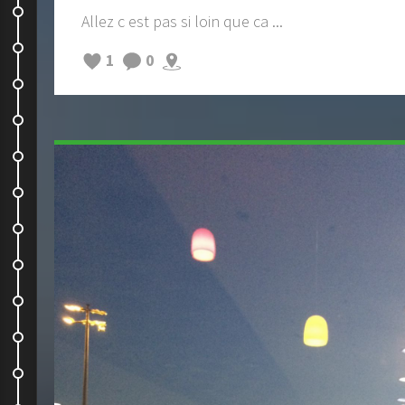
akaroa-christchurch- kaikoura
Allez c est pas si loin que ca ...
Kaikoura : un superbe endroit
1
0
On grimpe !
On tente ...
Cable Bay
Les Malborough Sounds
Un jour à Picton
En route pour notre deuxieme...
On the sea and on the road !
Changement de programme !
Sur la route