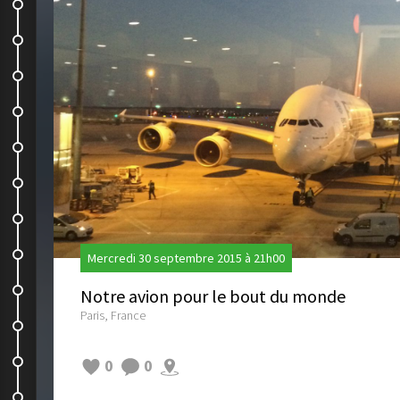
Notre premier boulot en NZ
Notre premier day off.
Le quotidien
Fini les kiwis
Une petite semaine dans la...
Journée cascades
On evite la pluie !
Cathedral Cove
Mercredi 30 septembre 2015 à 21h00
Castel Rock
Notre avion pour le bout du monde
Paris, France
The Pinnacles
On a de la visite
0
0
Depart pour 3 semaines de road...