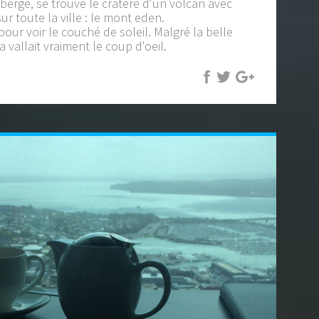
berge, se trouve le cratere d'un volcan avec
r toute la ville : le mont eden.
pour voir le couché de soleil. Malgré la belle
a vallait vraiment le coup d'oeil.