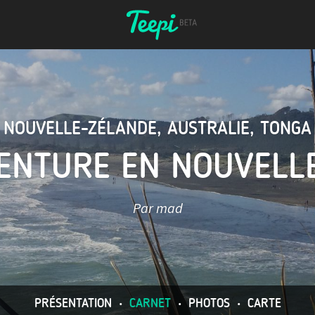
NOUVELLE-ZÉLANDE
,
AUSTRALIE
,
TONGA
ENTURE EN NOUVELL
Par mad
PRÉSENTATION
•
CARNET
•
PHOTOS
•
CARTE