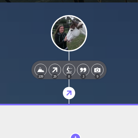
109
29
8
3
9