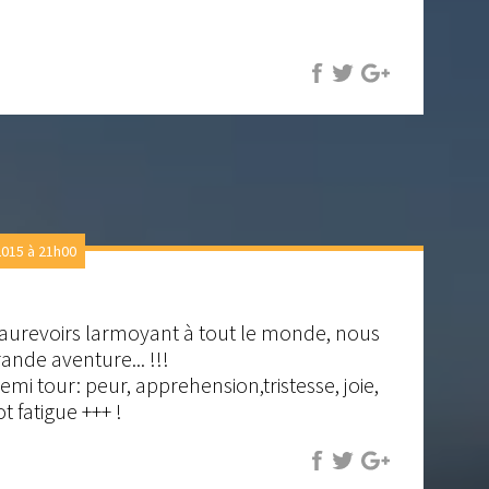
015 à 21h00
s aurevoirs larmoyant à tout le monde, nous
rande aventure... !!!
emi tour: peur, apprehension,tristesse, joie,
ot fatigue +++ !