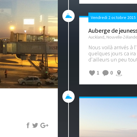
Vendredi 2 octobre 2015 
Auberge de jeunes
Auckland, Nouvelle-Zéland
Nous voilà arrivés à 
quelques jours ca ira
d'ailleurs un peu tout
1
0