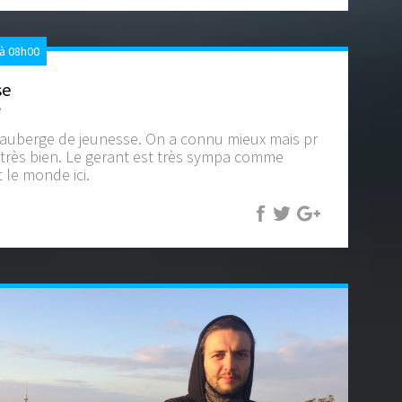
à 08h00
se
e
l'auberge de jeunesse. On a connu mieux mais pr
 très bien. Le gerant est très sympa comme
 le monde ici.