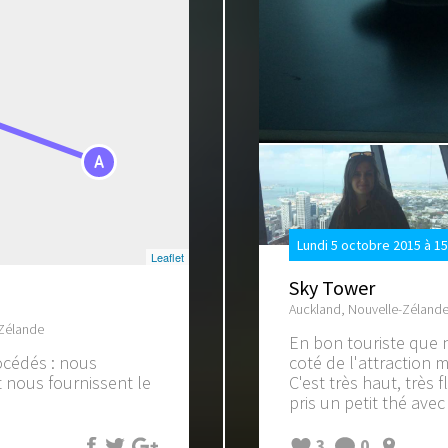
A
Lundi 5 octobre 2015 à 1
Leaflet
Sky Tower
Auckland, Nouvelle-Zéland
-Zélande
En bon touriste que
océdés : nous
coté de l'attraction 
t nous fournissent le
C'est très haut, très 
pris un petit thé avec
3
0