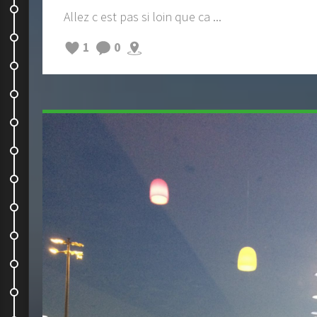
akaroa-christchurch- kaikoura
Allez c est pas si loin que ca ...
Kaikoura : un superbe endroit
1
0
On grimpe !
On tente ...
Cable Bay
Les Malborough Sounds
Un jour à Picton
En route pour notre deuxieme...
On the sea and on the road !
Changement de programme !
Sur la route