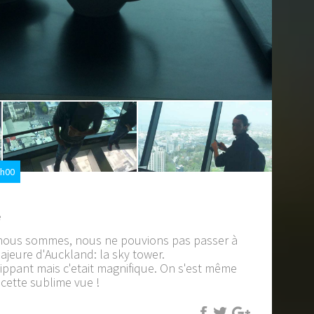
5h00
e
 nous sommes, nous ne pouvions pas passer à
majeure d'Auckland: la sky tower.
flippant mais c'etait magnifique. On s'est même
 cette sublime vue !