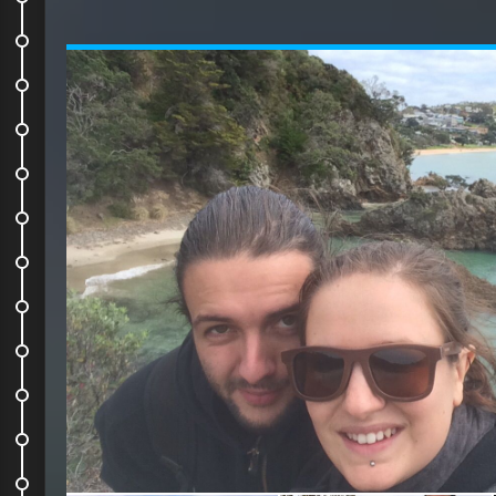
Journée d'anniv !
Ballade dans le Coromandel
Coromandel again
Hobbiton and Rotorua
Waitomo cave
Skydive !
En route pour le sud
Le ferry
En route pour Abel Tasman
Une journée fabuleuse
On descend sur la West Coast