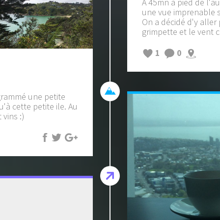
A 45mn à pied de l'au
une vue imprenable su
On a décidé d'y aller 
grimpette et le vent c
1
0
ogrammé une petite
à cette petite ile. Au
vins :)