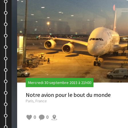
Notre premier boulot en NZ
Notre premier day off.
Le quotidien
Fini les kiwis
Une petite semaine dans la...
Journée cascades
On evite la pluie !
Cathedral Cove
Mercredi 30 septembre 2015 à 21h00
Castel Rock
Notre avion pour le bout du monde
Paris, France
The Pinnacles
On a de la visite
0
0
Depart pour 3 semaines de road...