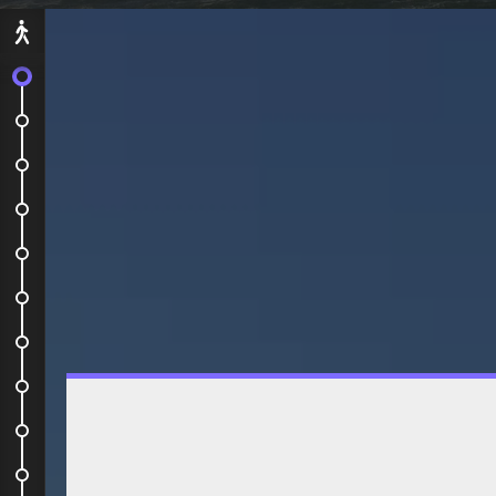
Départ
On embarque !
Notre avion pour le bout du monde
Après avoir fait nos aurevoirs...
Auberge de jeunesse
Mont Eden
Waiheke Island
Sky Tower
Depart en HelpX
La vie à la ferme
Muriwai Beach