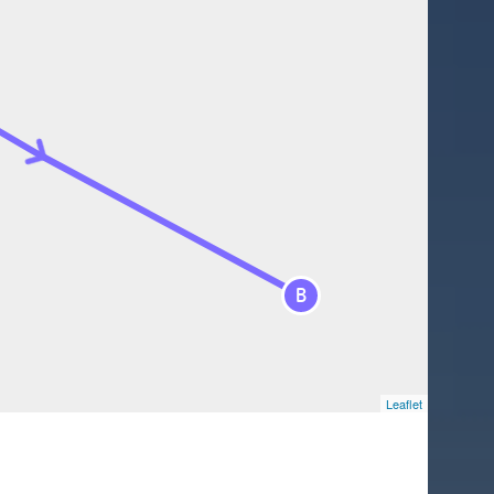
B
Leaflet