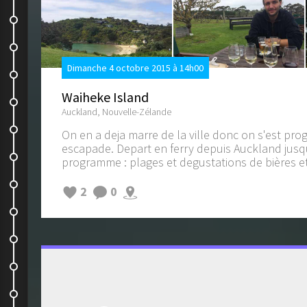
Une jolie journée
En avant direction Kaikoura
Dimanche 4 octobre 2015 à 14h00
Les Seals ;)
Waiheke Island
Whale Watch
Auckland, Nouvelle-Zélande
Dernier jour pour les parents
On en a deja marre de la ville donc on s'est pr
escapade. Depart en ferry depuis Auckland jusqu'
Retour dans l'ile du nord
programme : plages et degustations de bières et 
On visite
2
0
Le train- train
Lake Mangamahoe
Dawson Falls
Mount Taranaki