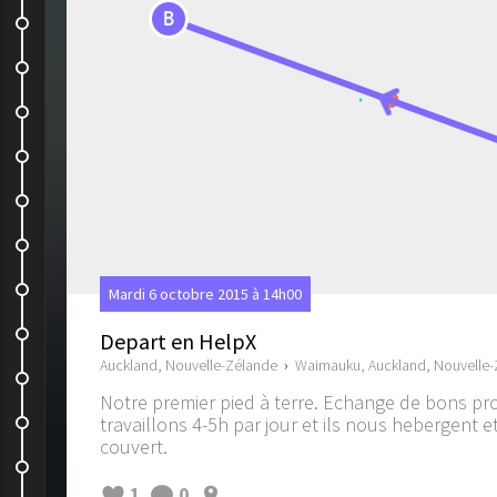
B
Les trésors cachés de New...
On est content !!!
The three little sisters
On rejoint les copains
Notre journée de reveillon de Noël
Merry Christmas
Trip dans les caves
Mardi 6 octobre 2015 à 14h00
Swing ...
Depart en HelpX
Auckland, Nouvelle-Zélande
›
Waimauku, Auckland, Nouvelle
Barbottage dans la rivière
Notre premier pied à terre. Echange de bons pr
Jet Boat
travaillons 4-5h par jour et ils nous hebergent e
couvert.
Rotorua
1
0