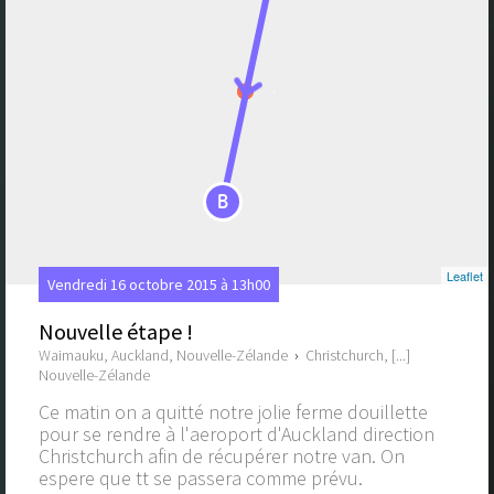
B
Leaflet
Vendredi 16 octobre 2015 à 13h00
Nouvelle étape !
Waimauku, Auckland, Nouvelle-Zélande
›
Christchurch, [...]
Nouvelle-Zélande
Ce matin on a quitté notre jolie ferme douillette
pour se rendre à l'aeroport d'Auckland direction
Christchurch afin de récupérer notre van. On
espere que tt se passera comme prévu.