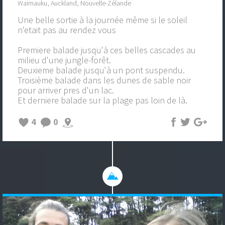
Waimauku, Auckland, Nouvelle-Zélande
Une belle sortie à la journée même si le soleil
n'etait pas au rendez vous
Premiere balade jusqu'à ces belles cascades au
milieu d'une jungle-forêt.
Deuxieme balade jusqu'à un pont suspendu.
Troisième balade dans les dunes de sable noir
pour arriver pres d'un lac.
Et derniere balade sur la plage pas loin de là.
4
0