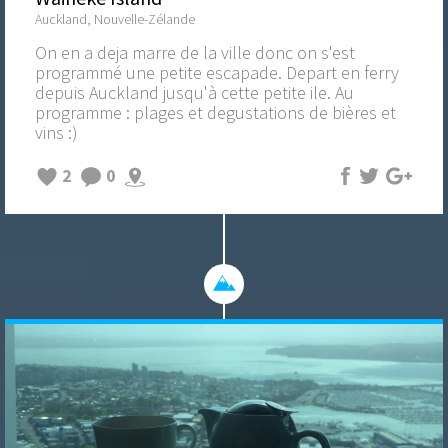
Auckland, Nouvelle-Zélande
On en a deja marre de la ville donc on s'est
programmé une petite escapade. Depart en ferry
depuis Auckland jusqu'à cette petite ile. Au
programme : plages et degustations de bières et
vins :)
2
0