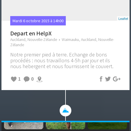
Leaflet
Mardi 6 octobre 2015 à 14h00
Depart en HelpX
Auckland, Nouvelle-Zélande
›
Waimauku, Auckland, Nouvelle-
Zélande
Notre premier pied à terre. Echange de bons
procédés : nous travaillons 4-5h par jour et ils
nous hebergent et nous fournissent le couvert.
1
0