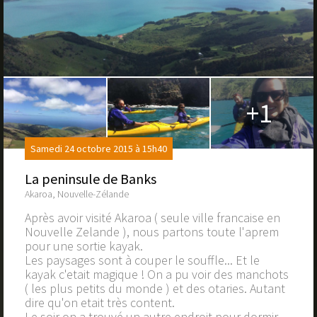
+1
Samedi 24 octobre 2015 à 15h40
La peninsule de Banks
Akaroa, Nouvelle-Zélande
Après avoir visité Akaroa ( seule ville francaise en
Nouvelle Zelande ), nous partons toute l'aprem
pour une sortie kayak.
Les paysages sont à couper le souffle... Et le
kayak c'etait magique ! On a pu voir des manchots
( les plus petits du monde ) et des otaries. Autant
dire qu'on etait très content.
Le soir on a trouvé un autre endroit pour dormir