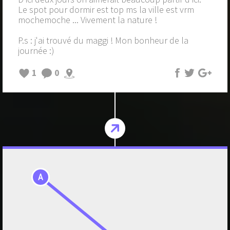
Le spot pour dormir est top ms la ville est vrm
mochemoche ... Vivement la nature !
P.s : j'ai trouvé du maggi ! Mon bonheur de la
journée :)
1
0
A