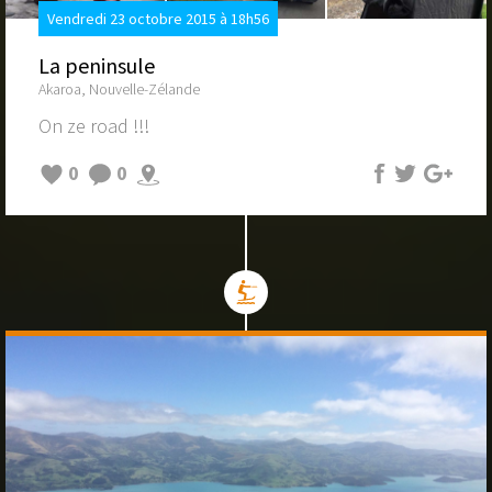
Vendredi 23 octobre 2015 à 18h56
La peninsule
Akaroa, Nouvelle-Zélande
On ze road !!!
0
0