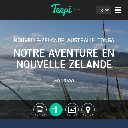
FR
NOUVELLE-ZÉLANDE
,
AUSTRALIE
,
TONGA
NOTRE AVENTURE EN
NOUVELLE ZELANDE
Par mad