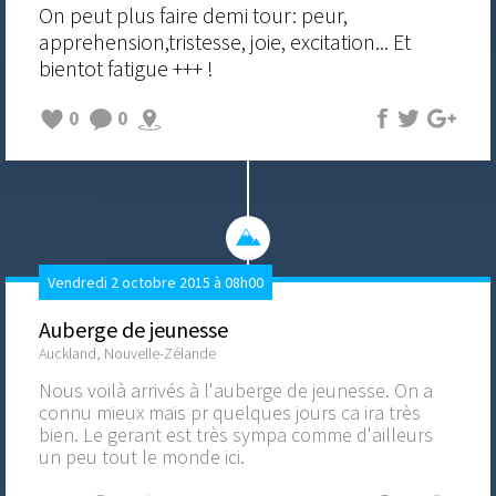
On peut plus faire demi tour: peur,
apprehension,tristesse, joie, excitation... Et
bientot fatigue +++ !
0
0
Vendredi 2 octobre 2015 à 08h00
Auberge de jeunesse
Auckland, Nouvelle-Zélande
Nous voilà arrivés à l'auberge de jeunesse. On a
connu mieux mais pr quelques jours ca ira très
bien. Le gerant est très sympa comme d'ailleurs
un peu tout le monde ici.