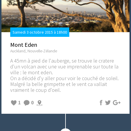
Samedi 3 octobre 2015 à 18h00
Mont Eden
Auckland, Nouvelle-Zélande
A 45mn à pied de l'auberge, se trouve le cratere
d'un volcan avec une vue imprenable sur toute la
ville : le mont eden.
On a décidé d'y aller pour voir le couché de soleil.
Malgré la belle grimpette et le vent ca vallait
vraiment le coup d'oeil.
1
0