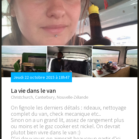
Jeudi 22 octobre 2015 à 18h47
La vie dans le van
Christchurch, Canterbury, Nouvelle-Zélande
On fignole les derniers détails : rideaux, nettoyage
complet du van, check mecanique etc..
Sinon on a un grand lit, assez de rangement plus
ou moins et le gaz cooker est nickel. On devrait
plutot bien vivre dans le van :)
D'ici deux jours on aimerait beaucoup partir d'ici.