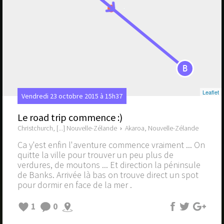
B
Leaflet
Vendredi 23 octobre 2015 à 15h37
Le road trip commence :)
Christchurch, [...] Nouvelle-Zélande
›
Akaroa, Nouvelle-Zélande
Ca y'est enfin l'aventure commence vraiment ... On
quitte la ville pour trouver un peu plus de
verdures, de moutons ... Et direction la péninsule
de Banks. Arrivée là bas on trouve direct un spot
pour dormir en face de la mer .
1
0