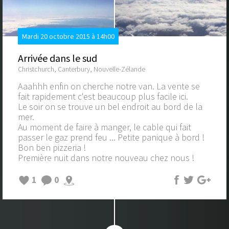
Mardi 20 octobre 2015 à 14h00
Arrivée dans le sud
Christchurch, Canterbury, Nouvelle-Zélande
Aaahhh enfin on cherche notre van. La vente se
fait rapidement c'est beaucoup plus facile ici.
Le soir on se trouve un bel endroit au bord de la
mer.
Au moment de faire à manger, le cable qui fait
passer le gaz prend feu ... Petite panique à bord !
Bon ben pizzeria !
Première nuit dans notre nouveau chez nous !
1
0