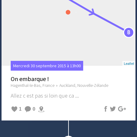
B
Leaflet
Mercredi 30 septembre 2015 à 13h00
On embarque !
Hagenthal-le-Bas, France
›
Auckland, Nouvelle-Zélande
Allez c est pas si loin que ca ...
1
0