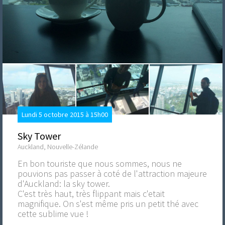
Lundi 5 octobre 2015 à 15h00
Sky Tower
Auckland, Nouvelle-Zélande
En bon touriste que nous sommes, nous ne
pouvions pas passer à coté de l'attraction majeure
d'Auckland: la sky tower.
C'est très haut, très flippant mais c'etait
magnifique. On s'est même pris un petit thé avec
cette sublime vue !