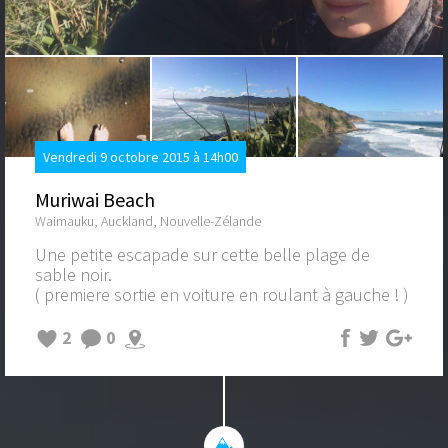
Vendredi 9 octobre 2015 à 14h00
Muriwai Beach
Waimauku, Auckland, Nouvelle-Zélande
Une petite escapade sur cette belle plage de
sable noir.
( premiere sortie en voiture en roulant à gauche ! )
2
0