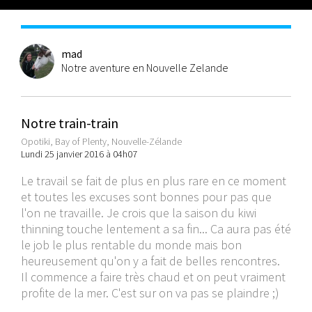
mad
Notre aventure en Nouvelle Zelande
Notre train-train
Opotiki, Bay of Plenty, Nouvelle-Zélande
Lundi 25 janvier 2016 à 04h07
Le travail se fait de plus en plus rare en ce moment
et toutes les excuses sont bonnes pour pas que
l'on ne travaille. Je crois que la saison du kiwi
thinning touche lentement a sa fin... Ca aura pas été
le job le plus rentable du monde mais bon
heureusement qu'on y a fait de belles rencontres.
Il commence a faire très chaud et on peut vraiment
profite de la mer. C'est sur on va pas se plaindre ;)