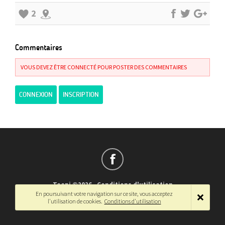
2
Commentaires
VOUS DEVEZ ÊTRE CONNECTÉ POUR POSTER DES COMMENTAIRES
CONNEXION
INSCRIPTION
Teepi ©2026
-
Conditions d'utilisation
En poursuivant votre navigation sur ce site, vous acceptez
Français
-
English
l'utilisation de cookies.
Conditions d'utilisation