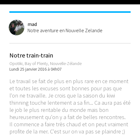
mad
Notre aventure en Nouvelle Zelande
Notre train-train
Opotiki, Bay of Plenty, Nouvelle-Zélande
Lundi 25 janvier 2016 à 04h07
Le travail se fait de plus en plus rare en ce moment
et toutes les excuses sont bonnes pour pas que
l'on ne travaille. Je crois que la saison du kiwi
thinning touche lentement a sa fin... Ca aura pas été
le job le plus rentable du monde mais bon
heureusement qu'on y a fait de belles rencontres.
Il commence a faire très chaud et on peut vraiment
profite de la mer. C'est sur on va pas se plaindre ;)