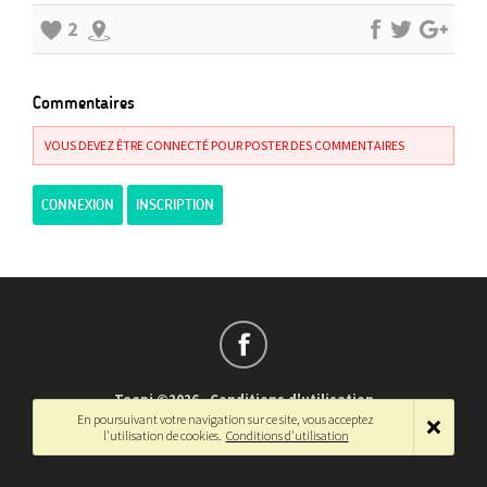
2
Commentaires
VOUS DEVEZ ÊTRE CONNECTÉ POUR POSTER DES COMMENTAIRES
CONNEXION
INSCRIPTION
Teepi ©2026
-
Conditions d'utilisation
En poursuivant votre navigation sur ce site, vous acceptez
Français
-
English
l'utilisation de cookies.
Conditions d'utilisation