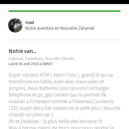
mad
Notre aventure en Nouvelle Zelande
Notre van...
Kaikoura, Canterbury, Nouvelle-Zélande
Lundi 18 avril 2016 à 06h07
Super stickers KTM ( merci Chris ), grand lit qui se
transforme en table, evier avec eaux sales et
propres, deux batteries pour pouvoir recharger
telephone et pc, gaz cooker qui ns permet de
cuisiner a l'interieur comme a l'exterieur, lumieres
LED, super deco fait maison et le petit plus : douche
chaude en plein air :)
Ah et j'oubliais : la plus belle des terrasse !!!
Max a bricole pleins de trucs pour nous rendre la