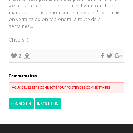
vie plus facile et maintenant il est vrm top. Il ne
manque que l'isolation pour survivre a l'hiver mais
on verra ca qd on reprendra la route ds 2
semaines...
Cheers ;)
2
Commentaires
VOUS DEVEZ ÊTRE CONNECTÉ POUR POSTER DES COMMENTAIRES
CONNEXION
INSCRIPTION