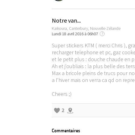
Notre van...
Kaikoura, Canterbury, Nouvelle-Zélande
Lundi 18 avril 2016 à 06h07
?
Super stickers KTM ( merci Chris ), gr
recharger telephone et pc, gaz cooker
et le petit plus : douche chaude en ple
Ah et j'oubliais : la plus belle des terr
Max a bricole pleins de trucs pour nou
a l'hiver mais on verra ca qd on repr
Cheers ;)
2
Commentaires