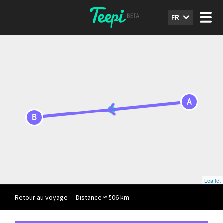
FR
A
B
Leaflet
Retour au voyage
-
Distance ≈ 506 km