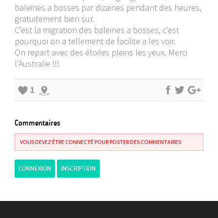
baleines a bosses par dizaines pendant des heures,
gratuitement bien sur.
C'est la migration des baleines a bosses, c'est
pourquoi on a tellement de facilite a les voir.
On repart avec des étoiles pleins les yeux. Merci
l'Australie !!!
1
Commentaires
VOUS DEVEZ ÊTRE CONNECTÉ POUR POSTER DES COMMENTAIRES
CONNEXION
INSCRIPTION