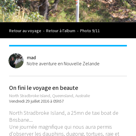
Retour au voyage
-
Retour à l'album
-
Photo 9/11
mad
Notre aventure en Nouvelle Zelande
On fini le voyage en beaute
North Stradbroke Island, Queensland, Australie
Vendredi 29 juillet 2016 à 05h57
North Stradbroke Island, a 25mn de taxi boat de
Brisbane...
Une journée magnifique qui nous aura permis
d'observer les dauphins, dugong, tortues, raie et