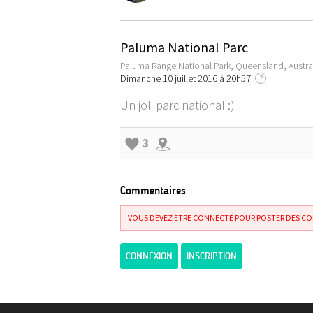
Paluma National Parc
Paluma Range National Park, Queensland, Austra
Dimanche 10 juillet 2016 à 20h57
?
Un joli parc national :)
3
Commentaires
VOUS DEVEZ ÊTRE CONNECTÉ POUR POSTER DES C
CONNEXION
INSCRIPTION