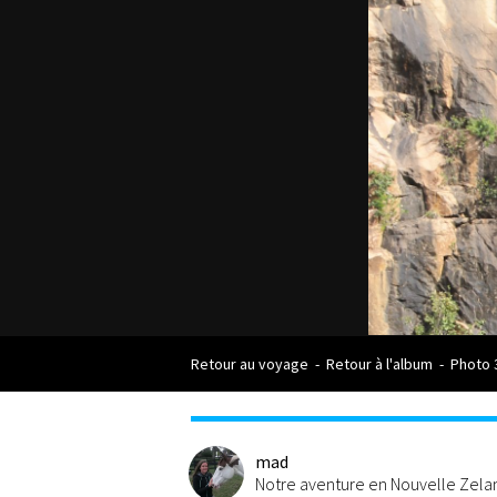
Retour au voyage
-
Retour à l'album
-
Photo 
mad
Notre aventure en Nouvelle Zel