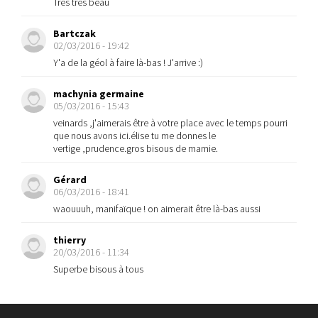
Très très beau
Bartczak
02/03/2016 - 19:42
Y'a de la géol à faire là-bas ! J'arrive :)
machynia germaine
05/03/2016 - 15:43
veinards ,j'aimerais être à votre place avec le temps pourri
que nous avons ici.élise tu me donnes le
vertige ,prudence.gros bisous de mamie.
Gérard
06/03/2016 - 18:41
waouuuh, manifaïque ! on aimerait être là-bas aussi
thierry
20/03/2016 - 11:34
Superbe bisous à tous