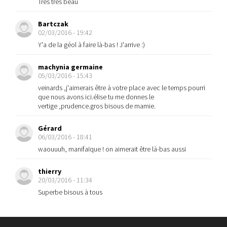
Très très beau
Bartczak
02/03/2016 - 19:42
Y'a de la géol à faire là-bas ! J'arrive :)
machynia germaine
05/03/2016 - 15:43
veinards ,j'aimerais être à votre place avec le temps pourri
que nous avons ici.élise tu me donnes le
vertige ,prudence.gros bisous de mamie.
Gérard
06/03/2016 - 18:41
waouuuh, manifaïque ! on aimerait être là-bas aussi
thierry
20/03/2016 - 11:34
Superbe bisous à tous