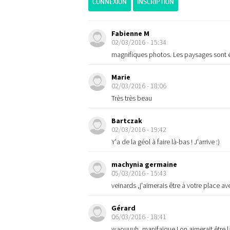
CONNEXION
INSCRIPTION
Fabienne M
02/03/2016 - 15:34
magnifiques photos. Les paysages sont é
Marie
02/03/2016 - 18:06
Très très beau
Bartczak
02/03/2016 - 19:42
Y'a de la géol à faire là-bas ! J'arrive :)
machynia germaine
05/03/2016 - 15:43
veinards ,j'aimerais être à votre place 
Gérard
06/03/2016 - 18:41
waouuuh, manifaïque ! on aimerait être l