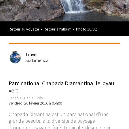
Retour au voyage
-
Retour à l'album
-
Photo 10/32
Travel
Sudamerica !
Parc national Chapada Diamantina, le joyau
vert
Lençóis - Bahia, Brésil
Vendredi 26 février 2016 à 05h00
Chapada Dimantina est un parc national d'une
grande beauté, à la diversité de paysage
étonnante : savane, forêt tropicale, désert semi-