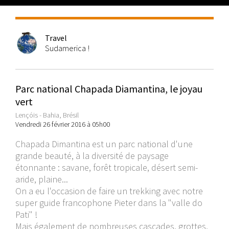
Travel
Sudamerica !
Parc national Chapada Diamantina, le joyau
vert
Lençóis - Bahia, Brésil
Vendredi 26 février 2016 à 05h00
Chapada Dimantina est un parc national d'une
grande beauté, à la diversité de paysage
étonnante : savane, forêt tropicale, désert semi-
aride, plaine...
On a eu l'occasion de faire un trekking avec notre
super guide francophone Pieter dans la "valle do
Pati" !
Mais également de nombreuses cascades, grottes,