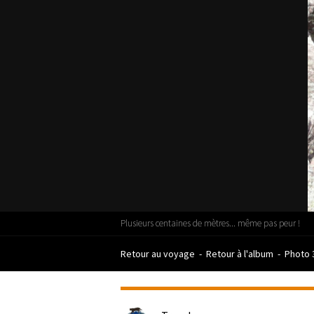
Plusieurs centaines de mètres... même pas peur !
Retour au voyage
-
Retour à l'album
-
Photo 