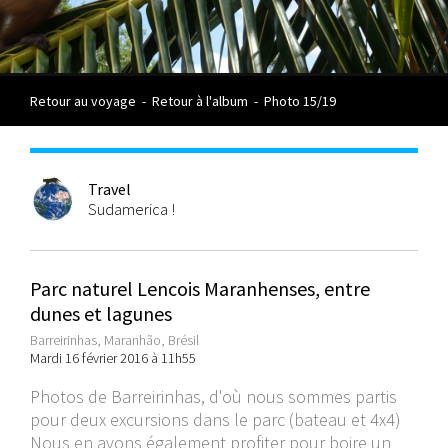
Retour au voyage
-
Retour à l'album
-
Photo 15/19
Travel
Sudamerica !
Parc naturel Lencois Maranhenses, entre
dunes et lagunes
Barreirinhas, Maranhão, Brésil
Mardi 16 février 2016 à 11h55
Photos de Barreirinhas, d'où nous sommes partis
pour deux excursions dans le parc (bateau et 4x4)
Nous en avons également profiter pour boire un