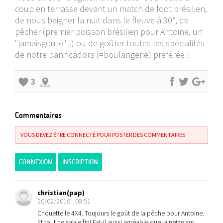
coup en terrasse devant un match de foot brésilien,
de nous baigner la nuit dans le fleuve à 30°, de
pêcher (premier poisson brésilien pour Antoine, un
"jamaisgouté" !) ou de goûter toutes les spécialités
de notre panificadora (=boulangerie) préférée !
3
Commentaires
VOUS DEVEZ ÊTRE CONNECTÉ POUR POSTER DES COMMENTAIRES
CONNEXION
INSCRIPTION
christian(pap)
20/02/2016 - 09:51
Chouette le 4X4. Toujours le goût de la pêche pour Antoine.
Et tout ce sable fin! Est-il aussi agréable que la neige sur