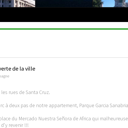
rte de la ville
spagne
les rues de Santa Cruz.
c à deux pas de notre appartement, Parque Garcia Sanabria
 place du Mercado Nuestra Señora de Africa qui malheureus
'y revenir !!!