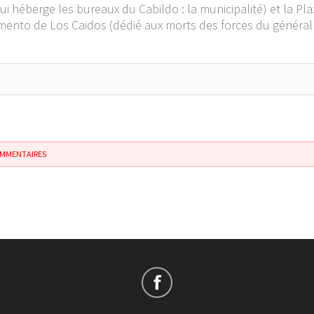
(qui héberge les bureaux du Cabildo : la municipalité) et la P
to de Los Caidos (dédié aux morts des forces du général F
OMMENTAIRES