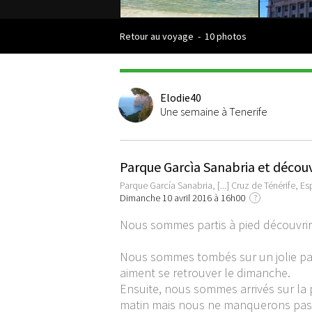
Retour au voyage
-
10 photos
Elodie40
Une semaine à Tenerife
Parque Garcìa Sanabria et découve
Parque García Sanabria, [...] Cruz de Ténérife, E
Dimanche 10 avril 2016 à 16h00
?
Nous sommes partis à pied découvrir 
Nous sommes tombés sur un jolie par
aiment se retrouver le dimanche.
Ensuite, nous sommes arrivés sur la
matin mais nous ne manquerons pas d