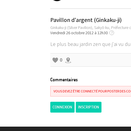
Pavillon d'argent (Ginkaku-ji)
Ginkaku-ji (Silver Pavilion), Sakyō-ku, Préfectur
Vendredi 26 octobre 2012 à 12h30
?
Le plus beau jardin zen que j'ai vu du
0
Commentaires
VOUS DEVEZ ÊTRE CONNECTÉ POUR POSTER DES C
CONNEXION
INSCRIPTION