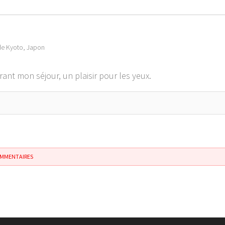
e de Kyoto, Japon
rant mon séjour, un plaisir pour les yeux.
OMMENTAIRES