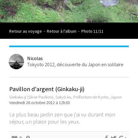
Retour au voyage
-
Retour à l'album
-
Photo 11/11
Nicolas
Tokyoto 2012, découverte du Japon en solitaire
Pavillon d'argent (Ginkaku-ji)
Ginkaku-ji (Silver Pavilion), Sakyō-ku, Préfecture de Kyoto, Japon
Vendredi 26 octobre 2012 à 12h30
Le plus beau jardin zen que j'ai vu durant mon
séjour, un plaisir pour les yeux.