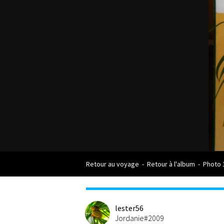
Retour au voyage
-
Retour à l'album
-
Photo 
lester56
Jordanie#2009