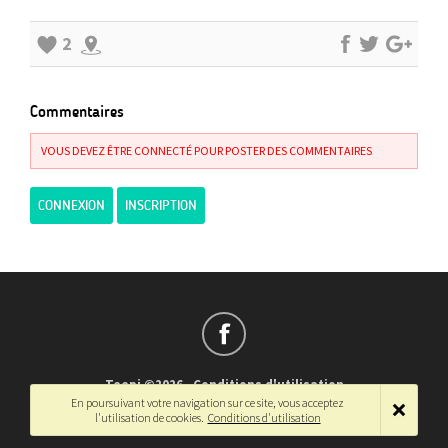
2
Commentaires
VOUS DEVEZ ÊTRE CONNECTÉ POUR POSTER DES COMMENTAIRES
CONNEXION
INSCRIPTION
Teepi ©2026
-
Conditions d'utilisation
En poursuivant votre navigation sur ce site, vous acceptez
Français
-
English
l'utilisation de cookies.
Conditions d'utilisation