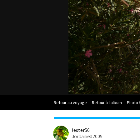
Retour au voyage
-
Retour à l'album
-
Photo 
lester56
Jordanie#2009