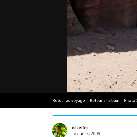
Retour au voyage
-
Retour à l'album
-
Photo 
lester56
Jordanie#2009