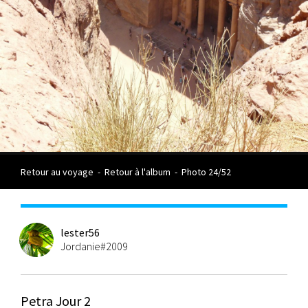
Retour au voyage
-
Retour à l'album
-
Photo 24/52
lester56
Jordanie#2009
Petra Jour 2