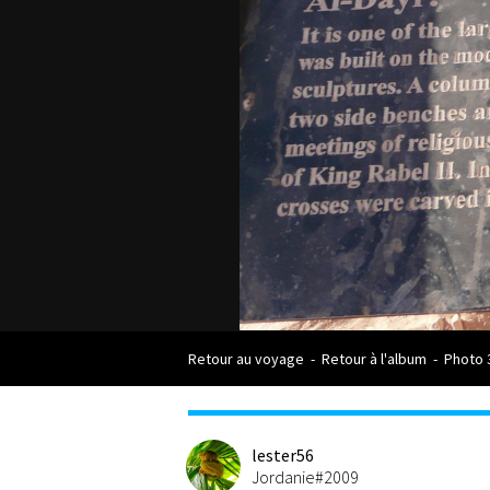
Retour au voyage
-
Retour à l'album
-
Photo 
lester56
Jordanie#2009