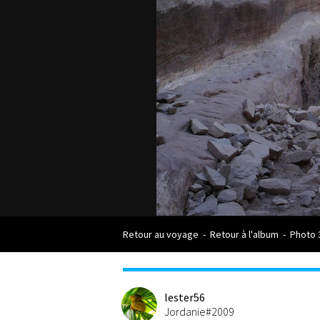
Retour au voyage
-
Retour à l'album
-
Photo 
lester56
Jordanie#2009