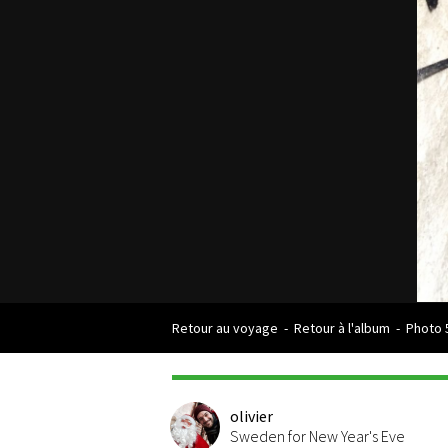
Retour au voyage
-
Retour à l'album
-
Photo 
olivier
Sweden for New Year's Eve