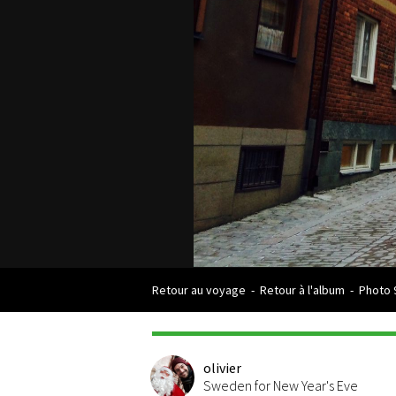
Retour au voyage
-
Retour à l'album
-
Photo 
olivier
Sweden for New Year's Eve