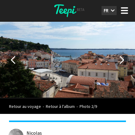
FR
Retour au voyage
-
Retour à l'album
-
Photo 2/9
Nicolas