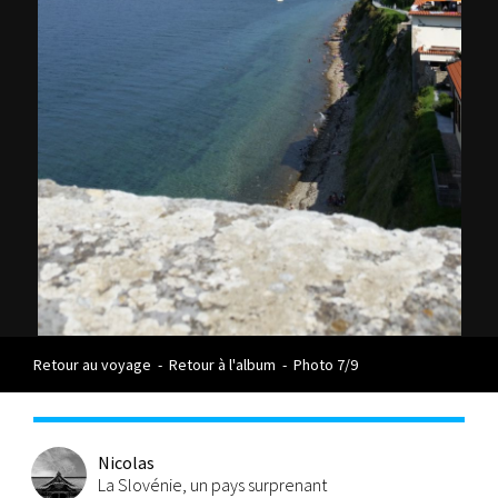
Retour au voyage
-
Retour à l'album
-
Photo 7/9
Nicolas
La Slovénie, un pays surprenant