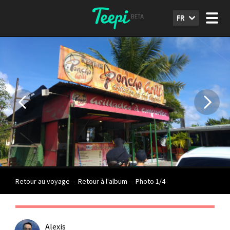
FR
Retour au voyage
-
Retour à l'album
-
Photo 1/4
Alexis