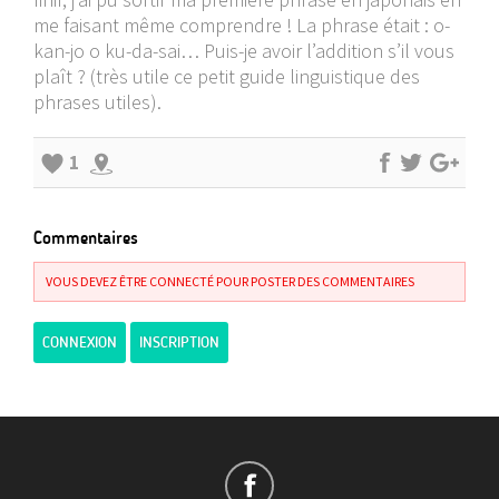
me faisant même comprendre ! La phrase était : o-
kan-jo o ku-da-sai… Puis-je avoir l’addition s’il vous
plaît ? (très utile ce petit guide linguistique des
phrases utiles).
1
Commentaires
VOUS DEVEZ ÊTRE CONNECTÉ POUR POSTER DES COMMENTAIRES
CONNEXION
INSCRIPTION