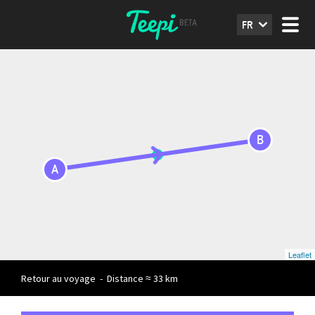
FR
B
A
Leaflet
Retour au voyage
-
Distance ≈ 33 km