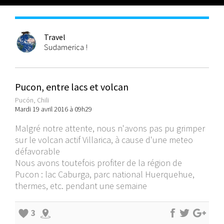
Travel
Sudamerica !
Pucon, entre lacs et volcan
Pucón, Chili
Mardi 19 avril 2016 à 09h29
Malgré notre attente, nous n'avons pas pu grimper
sur le volcan actif Villarica, à cause d'une meteo
défavorable
Nous avons toutefois profiter de la région de
Pucon : lac Caburga, parc national Huerquehue,
thermes, etc. pendant une semaine
3