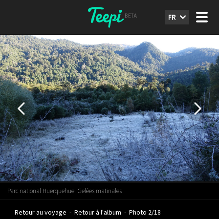
FR
Parc national Huerquehue. Gelées matinales
Retour au voyage
-
Retour à l'album
-
Photo 2/18