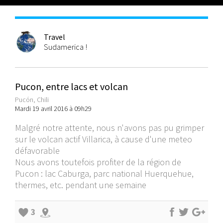
Travel
Sudamerica !
Pucon, entre lacs et volcan
Pucón, Chili
Mardi 19 avril 2016 à 09h29
Malgré notre attente, nous n'avons pas pu grimper
sur le volcan actif Villarica, à cause d'une meteo
défavorable
Nous avons toutefois profiter de la région de
Pucon : lac Caburga, parc national Huerquehue,
thermes, etc. pendant une semaine
3