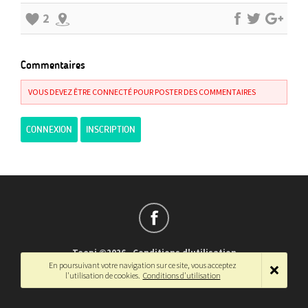
2
Commentaires
VOUS DEVEZ ÊTRE CONNECTÉ POUR POSTER DES COMMENTAIRES
CONNEXION
INSCRIPTION
Teepi ©2026
-
Conditions d'utilisation
En poursuivant votre navigation sur ce site, vous acceptez
Français
-
English
l'utilisation de cookies.
Conditions d'utilisation